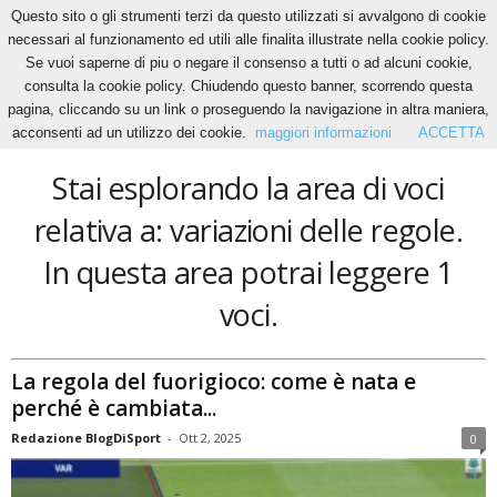
Questo sito o gli strumenti terzi da questo utilizzati si avvalgono di cookie
necessari al funzionamento ed utili alle finalita illustrate nella cookie policy.
Se vuoi saperne di piu o negare il consenso a tutti o ad alcuni cookie,
Home
Tags
Variazioni delle regole
consulta la cookie policy. Chiudendo questo banner, scorrendo questa
variazioni delle regole
pagina, cliccando su un link o proseguendo la navigazione in altra maniera,
acconsenti ad un utilizzo dei cookie.
maggiori informazioni
ACCETTA
Stai esplorando la area di voci
relativa a: variazioni delle regole.
In questa area potrai leggere 1
voci.
La regola del fuorigioco: come è nata e
perché è cambiata...
Redazione BlogDiSport
-
Ott 2, 2025
0