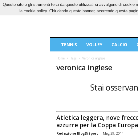
Questo sito o gli strumenti terzi da questo utilizzati si avvalgono di cookie n
VENERDÌ, 7 AGOSTO 2026
CONTATTI
COOK
la cookie policy. Chiudendo questo banner, scorrendo questa pagina
Blog
TENNIS
VOLLEY
CALCIO
di
Sport
Home
Tags
Veronica inglese
veronica inglese
Stai osservan
Atletica leggera, nove frecc
azzurre per la Coppa Europa
Redazione BlogDiSport
-
Mag 29, 2014