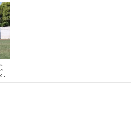
rra
ei
...