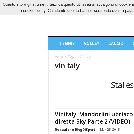
Questo sito o gli strumenti terzi da questo utilizzati si avvalgono di cookie n
VENERDÌ, 7 AGOSTO 2026
CONTATTI
COOK
la cookie policy. Chiudendo questo banner, scorrendo questa pagina
Blog
TENNIS
VOLLEY
CALCIO
di
Sport
Home
Tags
Vinitaly
vinitaly
Stai e
Vinitaly: Mandorlini ubriaco
diretta Sky Parte 2 (VIDEO)
Redazione BlogDiSport
-
Mar 25, 2015