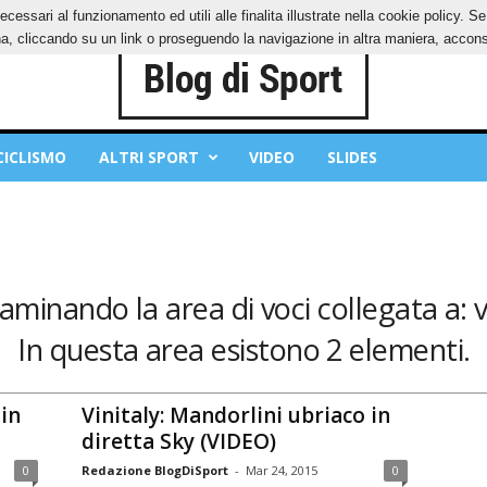
ecessari al funzionamento ed utili alle finalita illustrate nella cookie policy. 
IES
PRIVACY POLICY
, cliccando su un link o proseguendo la navigazione in altra maniera, acconse
CICLISMO
ALTRI SPORT
VIDEO
SLIDES
saminando la area di voci collegata a: v
In questa area esistono 2 elementi.
 in
Vinitaly: Mandorlini ubriaco in
diretta Sky (VIDEO)
0
Redazione BlogDiSport
-
Mar 24, 2015
0