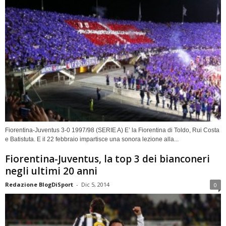
Fiorentina-Juventus 3-0 1997/98 (SERIE A) E’ la Fiorentina di Toldo, Rui Costa
e Batistuta. E il 22 febbraio impartisce una sonora lezione alla...
Fiorentina-Juventus, la top 3 dei bianconeri
negli ultimi 20 anni
Redazione BlogDiSport
-
Dic 5, 2014
0