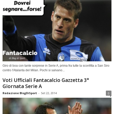
Giro di boa con tante sorprese in Serie A, prima fra tutte la sconfitta a San Siro
contro l'Atalanta del Milan. Pochi si salvano...
Voti Ufficiali Fantacalcio Gazzetta 3°
Giornata Serie A
Redazione BlogDiSport
-
Set 22, 2014
0