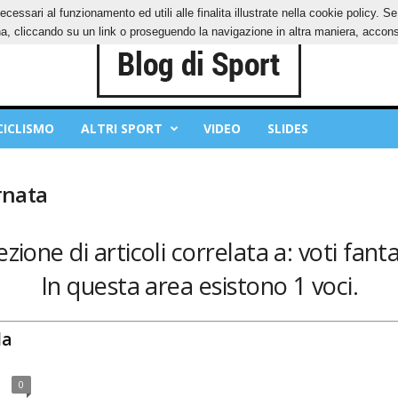
ecessari al funzionamento ed utili alle finalita illustrate nella cookie policy. 
OKIES
PRIVACY POLICY
, cliccando su un link o proseguendo la navigazione in altra maniera, acconse
CICLISMO
ALTRI SPORT
VIDEO
SLIDES
rnata
zione di articoli correlata a: voti fant
In questa area esistono 1 voci.
la
0