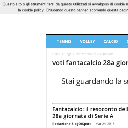
Questo sito o gli strumenti terzi da questo utilizzati si avvalgono di cookie n
DOMENICA, 9 AGOSTO 2026
CONTATTI
CO
la cookie policy. Chiudendo questo banner, scorrendo questa pagina
Blog
TENNIS
VOLLEY
CALCIO
di
Sport
Home
Tags
Voti fantacalcio 28a giornata
voti fantacalcio 28a gio
Stai guardando la se
Fantacalcio: il resoconto del
28a giornata di Serie A
Redazione BlogDiSport
-
Mar 24, 2015