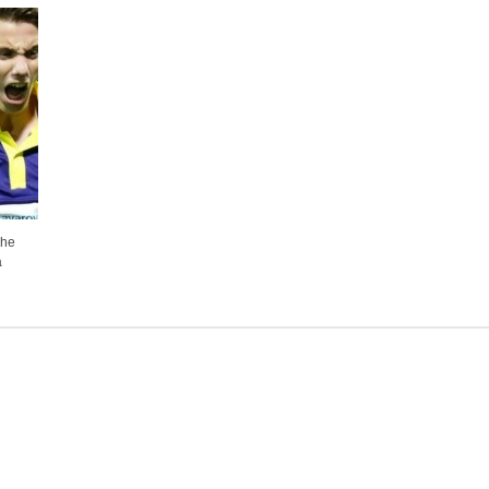
che
a