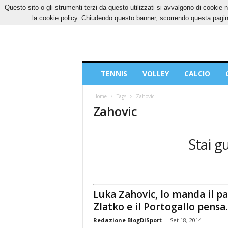
Questo sito o gli strumenti terzi da questo utilizzati si avvalgono di cookie n
GIOVEDÌ, 6 AGOSTO 2026
CONTATTI
COOK
la cookie policy. Chiudendo questo banner, scorrendo questa pagina
Blog
TENNIS
VOLLEY
CALCIO
di
Sport
Home
Tags
Zahovic
Zahovic
Stai g
Luka Zahovic, lo manda il p
Zlatko e il Portogallo pensa..
Redazione BlogDiSport
-
Set 18, 2014