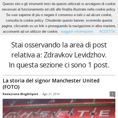
Questo sito o gli strumenti terzi da questo utilizzati si avvalgono di cookie
necessari al funzionamento ed utili alle finalita illustrate nella cookie policy.
Se vuoi saperne di piu o negare il consenso a tutti o ad alcuni cookie,
Home
Tags
Zdravkov Levidzhov
consulta la cookie policy. Chiudendo questo banner, scorrendo questa
Zdravkov Levidzhov
pagina, cliccando su un link o proseguendo la navigazione in altra maniera,
acconsenti ad un utilizzo dei cookie.
maggiori informazioni
ACCETTA
Stai osservando la area di post
relativa a: Zdravkov Levidzhov.
In questa sezione ci sono 1 post.
La storia del signor Manchester United
(FOTO)
Redazione BlogDiSport
-
Ago 21, 2014
1