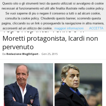
Questo sito o gli strumenti terzi da questo utilizzati si avvalgono di cookie
necessari al funzionamento ed utili alle finalita illustrate nella cookie policy.
Se vuoi saperne di piu o negare il consenso a tutti o ad alcuni cookie,
Home
News
Top e Flop Inter-Torino 0-1: Moretti protagonista, Icardi non pervenuto
consulta la cookie policy. Chiudendo questo banner, scorrendo questa
NEWS
pagina, cliccando su un link o proseguendo la navigazione in altra maniera,
Top e Flop Inter-Torino 0-1:
acconsenti ad un utilizzo dei cookie.
maggiori informazioni
ACCETTA
Moretti protagonista, Icardi non
pervenuto
Da
Redazione BlogDiSport
-
Gen 25, 2015