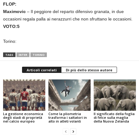
FLOP:
Maximovic
– Il peggiore del reparto difensivo granata, in due
occasioni regala palla ai nerazzurri che non sfruttano le occasioni.
VOTO:5
Torino:
TAGS
INTER
TORINO
Articoli correlati
Di più dello stesso autore
La gestione economica
Come la pliometria
Il significato della foglia
degli stadi di proprietà
trasforma i saltatori in
di felce sulla maglia
nel calcio europeo
alto in atleti volanti
della Nuova Zelanda