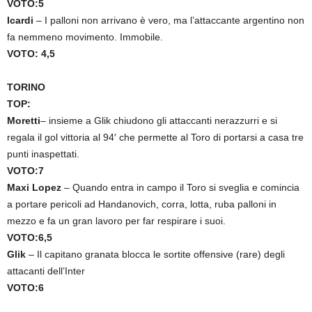
VOTO:5
Icardi
– I palloni non arrivano è vero, ma l’attaccante argentino non
fa nemmeno movimento. Immobile.
VOTO: 4,5
TORINO
TOP:
Moretti
– insieme a Glik chiudono gli attaccanti nerazzurri e si
regala il gol vittoria al 94′ che permette al Toro di portarsi a casa tre
punti inaspettati.
VOTO:7
Maxi Lopez
– Quando entra in campo il Toro si sveglia e comincia
a portare pericoli ad Handanovich, corra, lotta, ruba palloni in
mezzo e fa un gran lavoro per far respirare i suoi.
VOTO:6,5
Glik
– Il capitano granata blocca le sortite offensive (rare) degli
attacanti dell’Inter
VOTO:6