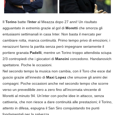
Il
Torino
batte l’
Inter
al Meazza dopo 27 anni! Un risultato
agguantato in extremis grazie al gol di
Moretti
che smorza gli
entusiasmi settimanali in casa Inter. Non basta il mercato per
cambiare rotta, manca continuità. Primo tempo privo di emozioni, i
nerazzurri fanno la partita senza però impegnare seriamente il
portiere granata
Padelli
, mentre un Torino troppo attendista sciupa
2/3 contropiedi che i giocatori di
Mancini
concedono. Handanovich
spettatore. Poche le occasioni.
Nel secondo tempo la musica non cambia, con il Toro che esce dal
guscio grazie all’innesto di
Maxi Lopez
che smuove gli animi dei
compagni. Poche occasioni anche nel secondo tempo che scorre
verso un prevedibile zero a zero fino all’incornata vincente di
Moretti al minuto 94. Un’inter con poche idee in attacco, senza
cattiveria, che non riesce a dare continuità alle prestazioni; il Torino,
attento in difesa, espugna il San Siro conquistando tre punti
fondamentali per la salvezza.