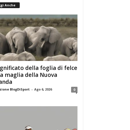
ggi Anche
ignificato della foglia di felce
la maglia della Nuova
anda
ione BlogDiSport
-
Ago 6, 2026
0