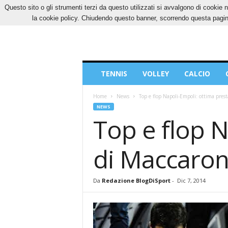
Questo sito o gli strumenti terzi da questo utilizzati si avvalgono di cookie n
VENERDÌ, 7 AGOSTO 2026
CONTATTI
COOK
la cookie policy. Chiudendo questo banner, scorrendo questa pagina
Blog
TENNIS
VOLLEY
CALCIO
di
Sport
Home
News
Top e flop Napoli-Empoli: ottima pre
NEWS
Top e flop N
di Maccaron
Da
Redazione BlogDiSport
-
Dic 7, 2014