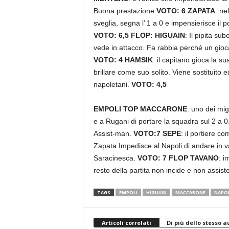
Buona prestazione
VOTO: 6
ZAPATA
: ne
sveglia, segna l’ 1 a 0 e impensierisce il p
VOTO: 6,5
FLOP: HIGUAIN
: Il pipita s
vede in attacco. Fa rabbia perché un gioc
VOTO: 4
HAMSIK
: il capitano gioca la 
brillare come suo solito. Viene sostituito
napoletani.
VOTO: 4,5
EMPOLI TOP MACCARONE
: uno dei mig
e a Rugani di portare la squadra sul 2 a 0.
Assist-man.
VOTO:7
SEPE
: il portiere c
Zapata.Impedisce al Napoli di andare in v
Saracinesca.
VOTO: 7
FLOP TAVANO
: i
resto della partita non incide e non assist
TAGS
EMPOLI
HIGUAIN
MACCARONE
NAPOL
Articoli correlati
Di più dello stesso a