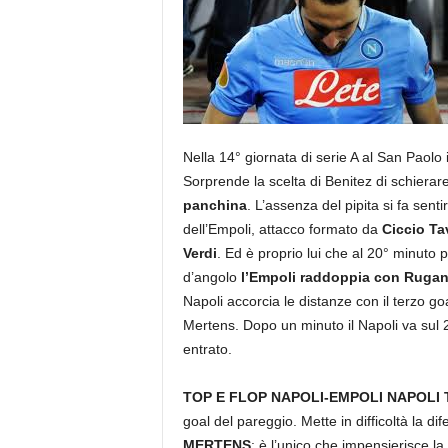
Nella 14° giornata di serie A al San Paolo 
Sorprende la scelta di Benitez di schierar
panchina
. L’assenza del pipita si fa sent
dell’Empoli, attacco formato da
Ciccio T
Verdi
. Ed è proprio lui che al 20° minuto p
d’angolo
l’Empoli raddoppia con Rugan
Napoli accorcia le distanze con il terzo go
Mertens. Dopo un minuto il Napoli va sul 2
entrato.
TOP E FLOP NAPOLI-EMPOLI NAPOLI
goal del pareggio. Mette in difficoltà la dif
MERTENS
: è l’unico che impensierisce la