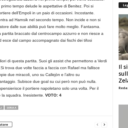
Le
l primo tempo delude le aspettative di Benitez. Poi si
ortiere dell’Empoli in un paio di occasioni. Incostante.
ubentra ad Hamsik nel secondo tempo. Non incide e non si
atore dalle sue abilità può fare molto meglio. Fantasma.
sua partita braccato dal centrocampo azzurro e non riesce a
 ed esce dal campo accompagnato dai fischi dei tifosi
liori di questa partita. Suoi gli assist che permettono a Verdi
Il s
Si trova due volte faccia a faccia con Rafael ma fallisce
sul
ompie due miracoli, uno su Callejòn e l’altro su
Zel
antaggio. Subisce due goal su cui però non può nulla.
Redaz
mpensierisce il portiere napoletano solo una volta. Per il
e la squadra. Inesistente.
VOTO: 4
I
SERIA A
utore