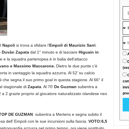
il
Napoli
si trova a sfidare l’
Empoli di Maurizio Sarri
.
e
Duvàn Zapata
dal 1° minuto e di lasciare
Higuain in
A
ire e la squadra partenopea è in balia dell’attacco
D
avano e Massimo Maccarone.
Dietro le due punte c’è
(sez
orta in vantaggio la squadra azzurra. Al 52’ su calcio
C
i
che segna il suo primo goal in questa stagione. Al 66° il
com
al stagionale di
Zapata
. Al 70’
De Guzman
subentra a
inv
 a 2 grazie proprio al giocatore naturalizzato olandese neo
pre
 TOP DE GUZMAN
: subentra a Mertens e segna subito il
esa dell’ Empoli con le sue incursioni sulla fascia.
VOTO:6,5
 retroguardia azzurra nel primo tempo, poi viene sostituito.