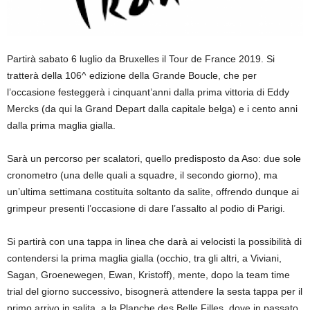
Partirà sabato 6 luglio da Bruxelles il Tour de France 2019. Si
tratterà della 106^ edizione della Grande Boucle, che per
l’occasione festeggerà i cinquant’anni dalla prima vittoria di Eddy
Mercks (da qui la Grand Depart dalla capitale belga) e i cento anni
dalla prima maglia gialla.
Sarà un percorso per scalatori, quello predisposto da Aso: due sole
cronometro (una delle quali a squadre, il secondo giorno), ma
un’ultima settimana costituita soltanto da salite, offrendo dunque ai
grimpeur presenti l’occasione di dare l’assalto al podio di Parigi.
Si partirà con una tappa in linea che darà ai velocisti la possibilità di
contendersi la prima maglia gialla (occhio, tra gli altri, a Viviani,
Sagan, Groenewegen, Ewan, Kristoff), mente, dopo la team time
trial del giorno successivo, bisognerà attendere la sesta tappa per il
primo arrivo in salita, a la Planche des Belle Filles, dove in passato