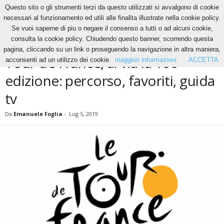
Questo sito o gli strumenti terzi da questo utilizzati si avvalgono di cookie
necessari al funzionamento ed utili alle finalita illustrate nella cookie policy.
Se vuoi saperne di piu o negare il consenso a tutti o ad alcuni cookie,
Home
Ciclismo
Tour de France, al via la 106^ edizione: percorso, favoriti, guida tv
consulta la cookie policy. Chiudendo questo banner, scorrendo questa
CICLISMO
pagina, cliccando su un link o proseguendo la navigazione in altra maniera,
Tour de France, al via la 106^
acconsenti ad un utilizzo dei cookie.
maggiori informazioni
ACCETTA
edizione: percorso, favoriti, guida
tv
Da
Emanuele Foglia
-
Lug 5, 2019