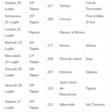
Sabato 20
14ª
Col du
117
Tarbes
Luglio
Tappa
Tourmalet
Domenica
15ª
Prat-d’Albis
185
Limoux
21 Luglio
Tappa
(Foix)
Lunedì 22
Riposo
Riposo à Nîmes
Luglio
Martedì 23
16ª
177
Nîmes
Nîmes
Luglio
Tappa
Mercoledì
17ª
206
Pont-du-Gard
Gap
24 Luglio
Tappa
Giovedì 25
18ª
207
Embrun
Valloire
Luglio
Tappa
Saint-Jean-
Venerdì 26
19ª
123
de-
Tignes
Luglio
Tappa
Maurienne
Sabato 27
20ª
131
Albertville
Val Thorens
Luglio
Tappa