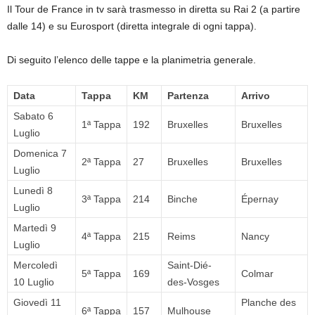
Il Tour de France in tv sarà trasmesso in diretta su Rai 2 (a partire
dalle 14) e su Eurosport (diretta integrale di ogni tappa).
Di seguito l’elenco delle tappe e la planimetria generale.
Data
Tappa
KM
Partenza
Arrivo
Sabato 6
1ª Tappa
192
Bruxelles
Bruxelles
Luglio
Domenica 7
2ª Tappa
27
Bruxelles
Bruxelles
Luglio
Lunedì 8
3ª Tappa
214
Binche
Épernay
Luglio
Martedì 9
4ª Tappa
215
Reims
Nancy
Luglio
Mercoledì
Saint-Dié-
5ª Tappa
169
Colmar
10 Luglio
des-Vosges
Giovedì 11
Planche des
6ª Tappa
157
Mulhouse