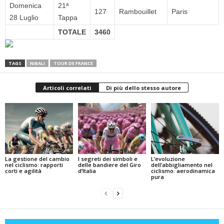
Domenica
21ª
127
Rambouillet
Paris
28 Luglio
Tappa
TOTALE
3460
TAGS
NIBALI
TOUR DE FRANCE
Articoli correlati
Di più dello stesso autore
La gestione del cambio
I segreti dei simboli e
L’evoluzione
nel ciclismo: rapporti
delle bandiere del Giro
dell’abbigliamento nel
corti e agilità
d’Italia
ciclismo: aerodinamica
pura