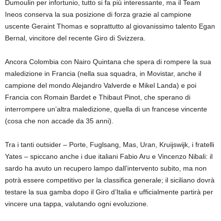
Dumoulin per infortunio, tutto si fa più interessante, ma il Team
Ineos conserva la sua posizione di forza grazie al campione
uscente Geraint Thomas e soprattutto al giovanissimo talento Egan
Bernal, vincitore del recente Giro di Svizzera.
Ancora Colombia con Nairo Quintana che spera di rompere la sua
maledizione in Francia (nella sua squadra, in Movistar, anche il
campione del mondo Alejandro Valverde e Mikel Landa) e poi
Francia con Romain Bardet e Thibaut Pinot, che sperano di
interrompere un’altra maledizione, quella di un francese vincente
(cosa che non accade da 35 anni).
Tra i tanti outsider – Porte, Fuglsang, Mas, Uran, Kruijswijk, i fratelli
Yates – spiccano anche i due italiani Fabio Aru e Vincenzo Nibali: il
sardo ha avuto un recupero lampo dall’intervento subito, ma non
potrà essere competitivo per la classifica generale; il siciliano dovrà
testare la sua gamba dopo il Giro d’Italia e ufficialmente partirà per
vincere una tappa, valutando ogni evoluzione.