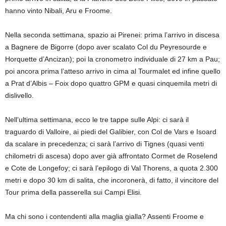
hanno vinto Nibali, Aru e Froome.
Nella seconda settimana, spazio ai Pirenei: prima l’arrivo in discesa
a Bagnere de Bigorre (dopo aver scalato Col du Peyresourde e
Horquette d’Ancizan); poi la cronometro individuale di 27 km a Pau;
poi ancora prima l’atteso arrivo in cima al Tourmalet ed infine quello
a Prat d’Albis – Foix dopo quattro GPM e quasi cinquemila metri di
dislivello.
Nell’ultima settimana, ecco le tre tappe sulle Alpi: ci sarà il
traguardo di Valloire, ai piedi del Galibier, con Col de Vars e Isoard
da scalare in precedenza; ci sarà l’arrivo di Tignes (quasi venti
chilometri di ascesa) dopo aver già affrontato Cormet de Roselend
e Cote de Longefoy; ci sarà l’epilogo di Val Thorens, a quota 2.300
metri e dopo 30 km di salita, che incoronerà, di fatto, il vincitore del
Tour prima della passerella sui Campi Elisi.
Ma chi sono i contendenti alla maglia gialla? Assenti Froome e