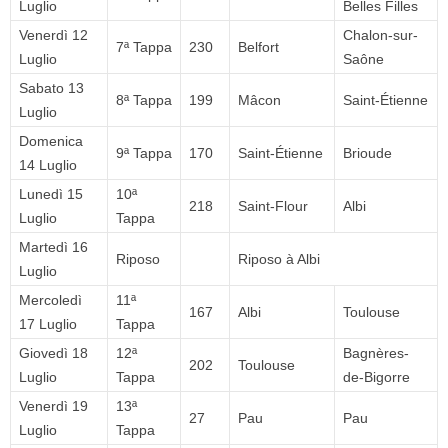
Luglio
Belles Filles
Venerdì 12
Chalon-sur-
7ª Tappa
230
Belfort
Luglio
Saône
Sabato 13
8ª Tappa
199
Mâcon
Saint-Étienne
Luglio
Domenica
9ª Tappa
170
Saint-Étienne
Brioude
14 Luglio
Lunedì 15
10ª
218
Saint-Flour
Albi
Luglio
Tappa
Martedì 16
Riposo
Riposo à Albi
Luglio
Mercoledì
11ª
167
Albi
Toulouse
17 Luglio
Tappa
Giovedì 18
12ª
Bagnères-
202
Toulouse
Luglio
Tappa
de-Bigorre
Venerdì 19
13ª
27
Pau
Pau
Luglio
Tappa