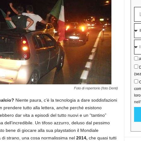
A
D
(sez
C
Foto di repertorio (foto Denti)
comu
lor
calcio?
Niente paura, c’è la tecnologia a dare soddisfazioni
nell
n prendere tutto alla lettera, anche perché esistono
ebbero dar vita a episodi del tutto nuovi e un “tantino”
ha dell’incredibile. Un tifoso azzurro, deluso dal pessimo
to bene di giocare alla sua playstation il Mondiale
a di strano, una cosa normalissima nel
2014,
che quasi tutti