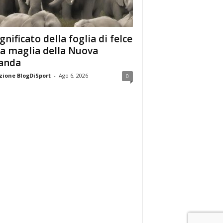
ignificato della foglia di felce
la maglia della Nuova
anda
ione BlogDiSport
-
Ago 6, 2026
0