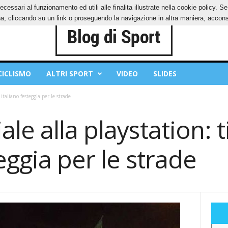
ecessari al funzionamento ed utili alle finalita illustrate nella cookie policy. 
IES
PRIVACY POLICY
, cliccando su un link o proseguendo la navigazione in altra maniera, acconse
CICLISMO
ALTRI SPORT
VIDEO
SLIDES
italiano festeggia per le strade
le alla playstation: t
eggia per le strade