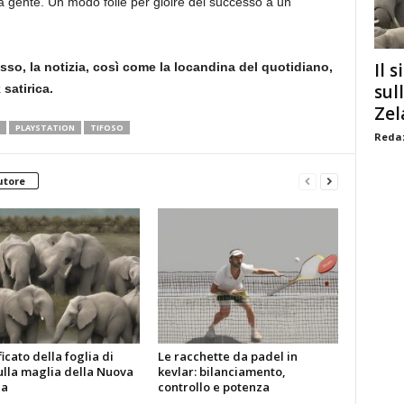
lla gente. Un modo folle per gioire del successo a un
Il s
so, la notizia, così come la locandina del quotidiano,
sul
satirica.
Zel
PLAYSTATION
TIFOSO
Redaz
utore
ificato della foglia di
Le racchette da padel in
ulla maglia della Nuova
kevlar: bilanciamento,
da
controllo e potenza