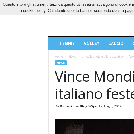
Questo sito o gli strumenti terzi da questo utilizzati si avvalgono di cookie n
VENERDÌ, 7 AGOSTO 2026
CONTATTI
COOK
la cookie policy. Chiudendo questo banner, scorrendo questa pagina
Blog
TENNIS
VOLLEY
CALCIO
di
Sport
Home
News
Vince Mondiale alla playstation: tifoso 
NEWS
Vince Mondia
italiano fest
Da
Redazione BlogDiSport
-
Lug 3, 2014