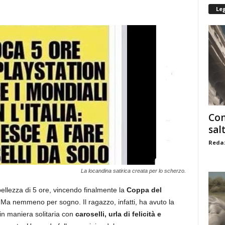
Le
Com
sal
Redaz
La locandina satirica creata per lo scherzo.
ellezza di 5 ore, vincendo finalmente la
Coppa del
 Ma nemmeno per sogno. Il ragazzo, infatti, ha avuto la
 in maniera solitaria con
caroselli, urla di felicità e