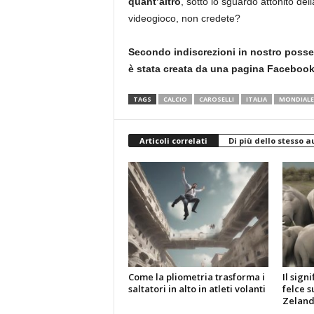
quant’altro
, sotto lo sguardo attonito de
videogioco, non credete?
Secondo indiscrezioni in nostro posses
è stata creata da una pagina Facebook 
TAGS
CALCIO
CAROSELLI
ITALIA
MONDIALE
Articoli correlati
Di più dello stesso a
Come la pliometria trasforma i
Il sign
saltatori in alto in atleti volanti
felce s
Zelan