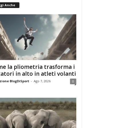
ggi Anche
e la pliometria trasforma i
tatori in alto in atleti volanti
ione BlogDiSport
-
Ago 7, 2026
0