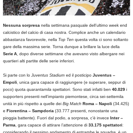
Nessuna sorpresa
nella settimana pasquale dell’ultimo week end
calcistico del calcio di casa nostra. Complice anche un calendario
abbastanza favorevole, nella
Top Ten
questa volta ci sono soltanto
gare della massima serie. Torna dunque a brillare la luce della
Serie A
, dopo diverse settimane che avevano visto albergare nei
quartieri alti partite delle serie inferiori.
Si parte con lo
Juventus Stadium
ed il posticipo
Juventus –
Empoli
, unica gara capace di raggiungere (e superare, seppur di
poco) quota
quarantamila
spettatori. Sono stati infatti ben
40.029
i
supporters presenti nell’impianto piemontese, circa sei-settemila
unità in più rispetto a quelle dei
Big Match
Roma – Napoli
(34.425)
e
Fiorentina – Sampdoria
(33.777 presenti, nonostante una
pioggia battente). Fuori dal podio, a sorpresa, c’è invece
Inter –
Parma
, gara capace di attirare l’attenzione di
33.175 spettatori
:
considerando il pessimo andamento di entrambe le squadre, è un