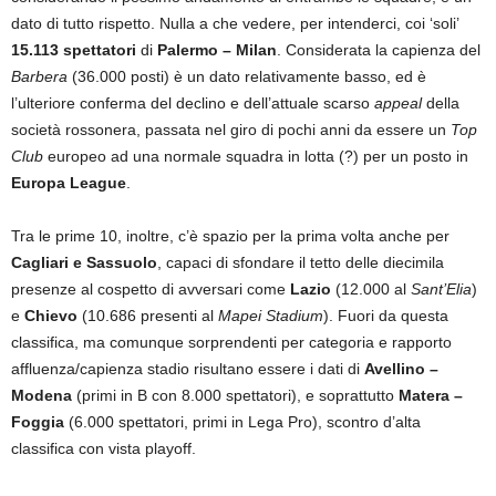
dato di tutto rispetto. Nulla a che vedere, per intenderci, coi ‘soli’
15.113 spettatori
di
Palermo – Milan
. Considerata la capienza del
Barbera
(36.000 posti) è un dato relativamente basso, ed è
l’ulteriore conferma del declino e dell’attuale scarso
appeal
della
società rossonera, passata nel giro di pochi anni da essere un
Top
Club
europeo ad una normale squadra in lotta (?) per un posto in
Europa League
.
Tra le prime 10, inoltre, c’è spazio per la prima volta anche per
Cagliari e Sassuolo
, capaci di sfondare il tetto delle diecimila
presenze al cospetto di avversari come
Lazio
(12.000 al
Sant’Elia
)
e
Chievo
(10.686 presenti al
Mapei Stadium
). Fuori da questa
classifica, ma comunque sorprendenti per categoria e rapporto
affluenza/capienza stadio risultano essere i dati di
Avellino –
Modena
(primi in B con 8.000 spettatori), e soprattutto
Matera –
Foggia
(6.000 spettatori, primi in Lega Pro), scontro d’alta
classifica con vista playoff.