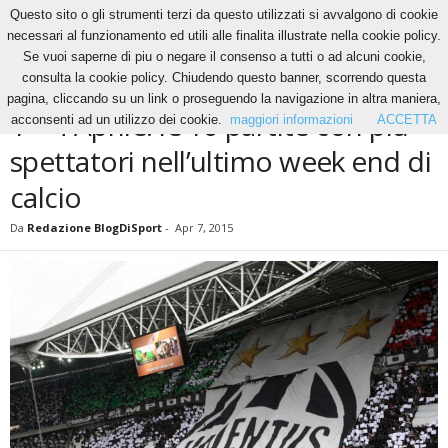
Questo sito o gli strumenti terzi da questo utilizzati si avvalgono di cookie
necessari al funzionamento ed utili alle finalita illustrate nella cookie policy.
Se vuoi saperne di piu o negare il consenso a tutti o ad alcuni cookie,
Home
News
1 – 4 Aprile: le 10 partite con più spettatori nell’ultimo week...
consulta la cookie policy. Chiudendo questo banner, scorrendo questa
NEWS
pagina, cliccando su un link o proseguendo la navigazione in altra maniera,
1 – 4 Aprile: le 10 partite con più
acconsenti ad un utilizzo dei cookie.
maggiori informazioni
ACCETTA
spettatori nell’ultimo week end di
calcio
Da
Redazione BlogDiSport
-
Apr 7, 2015