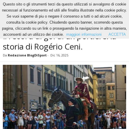
Questo sito o gli strumenti terzi da questo utilizzati si avvalgono di cookie
necessari al funzionamento ed utili alle finalita illustrate nella cookie policy.
Se vuoi saperne di piu o negare il consenso a tutti o ad alcuni cookie,
Home
Calcio
Il record di gol di un portiere: la storia di Rogério Ceni.
consulta la cookie policy. Chiudendo questo banner, scorrendo questa
CALCIO
ALTRI SPORT
FOOTBALL AMERICANO
pagina, cliccando su un link o proseguendo la navigazione in altra maniera,
Il record di gol di un portiere: la
acconsenti ad un utilizzo dei cookie.
maggiori informazioni
ACCETTA
storia di Rogério Ceni.
Da
Redazione BlogDiSport
-
Dic 16, 2025