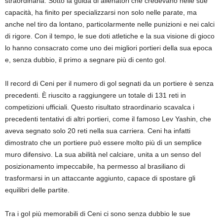
straordinaria. Sotto la guida di allenatori che credevano nelle sue
capacità, ha finito per specializzarsi non solo nelle parate, ma
anche nel tiro da lontano, particolarmente nelle punizioni e nei calci
di rigore. Con il tempo, le sue doti atletiche e la sua visione di gioco
lo hanno consacrato come uno dei migliori portieri della sua epoca
e, senza dubbio, il primo a segnare più di cento gol.
Il record di Ceni per il numero di gol segnati da un portiere è senza
precedenti. È riuscito a raggiungere un totale di 131 reti in
competizioni ufficiali. Questo risultato straordinario scavalca i
precedenti tentativi di altri portieri, come il famoso Lev Yashin, che
aveva segnato solo 20 reti nella sua carriera. Ceni ha infatti
dimostrato che un portiere può essere molto più di un semplice
muro difensivo. La sua abilità nel calciare, unita a un senso del
posizionamento impeccabile, ha permesso al brasiliano di
trasformarsi in un attaccante aggiunto, capace di spostare gli
equilibri delle partite.
Tra i gol più memorabili di Ceni ci sono senza dubbio le sue