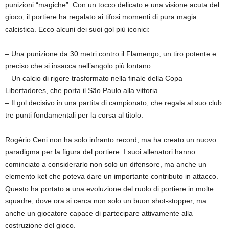
punizioni “magiche”. Con un tocco delicato e una visione acuta del
gioco, il portiere ha regalato ai tifosi momenti di pura magia
calcistica. Ecco alcuni dei suoi gol più iconici:
– Una punizione da 30 metri contro il Flamengo, un tiro potente e
preciso che si insacca nell’angolo più lontano.
– Un calcio di rigore trasformato nella finale della Copa
Libertadores, che porta il São Paulo alla vittoria.
– Il gol decisivo in una partita di campionato, che regala al suo club
tre punti fondamentali per la corsa al titolo.
Rogério Ceni non ha solo infranto record, ma ha creato un nuovo
paradigma per la figura del portiere. I suoi allenatori hanno
cominciato a considerarlo non solo un difensore, ma anche un
elemento ket che poteva dare un importante contributo in attacco.
Questo ha portato a una evoluzione del ruolo di portiere in molte
squadre, dove ora si cerca non solo un buon shot-stopper, ma
anche un giocatore capace di partecipare attivamente alla
costruzione del gioco.