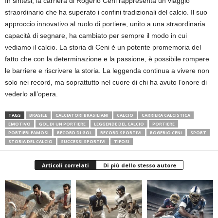
In sintesi, la carriera di Rogério Ceni rappresenta un viaggio
straordinario che ha superato i confini tradizionali del calcio. Il suo
approccio innovativo al ruolo di portiere, unito a una straordinaria
capacità di segnare, ha cambiato per sempre il modo in cui
vediamo il calcio. La storia di Ceni è un potente promemoria del
fatto che con la determinazione e la passione, è possibile rompere
le barriere e riscrivere la storia. La leggenda continua a vivere non
solo nei record, ma soprattutto nel cuore di chi ha avuto l’onore di
vederlo all’opera.
TAGS
BRASILE
CALCIATORI BRASILIANI
CALCIO
CARRIERA CALCISTICA
EMOTIVO
GOL DI UN PORTIERE
LEGGENDE DEL CALCIO
PORTIERE
PORTIERI FAMOSI
RECORD DI GOL
RECORD SPORTIVI
ROGERIO CENI
SPORT
STORIA DEL CALCIO
SUCCESSI SPORTIVI
TIFOSI
Articoli correlati
Di più dello stesso autore