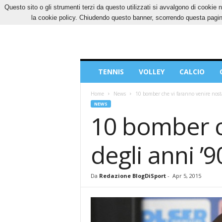
Questo sito o gli strumenti terzi da questo utilizzati si avvalgono di cookie n
SABATO, 8 AGOSTO 2026
CONTATTI
COOK
la cookie policy. Chiudendo questo banner, scorrendo questa pagina
Blog
TENNIS
VOLLEY
CALCIO
di
Sport
Home
News
10 bomber che vi faranno venire nosta
NEWS
10 bomber c
degli anni ’9
Da
Redazione BlogDiSport
-
Apr 5, 2015