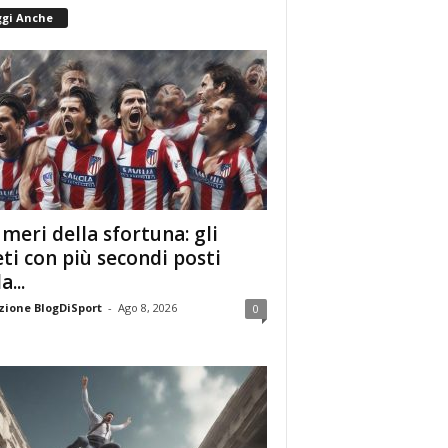
ggi Anche
umeri della sfortuna: gli
eti con più secondi posti
a...
ione BlogDiSport
-
Ago 8, 2026
0