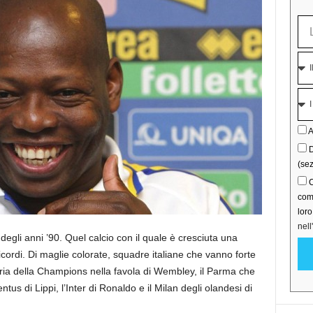
A
D
(sez
C
comu
lor
nell
o degli anni ’90. Quel calcio con il quale è cresciuta una
icordi. Di maglie colorate, squadre italiane che vanno forte
oria della Champions nella favola di Wembley, il Parma che
us di Lippi, l’Inter di Ronaldo e il Milan degli olandesi di