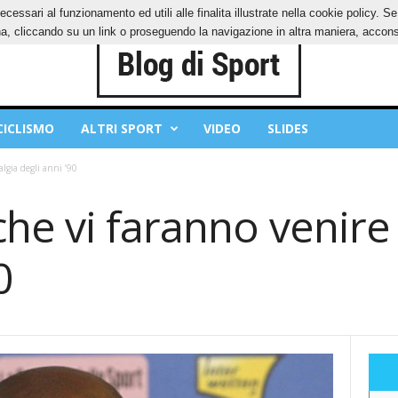
ecessari al funzionamento ed utili alle finalita illustrate nella cookie policy. 
IES
PRIVACY POLICY
, cliccando su un link o proseguendo la navigazione in altra maniera, acconse
CICLISMO
ALTRI SPORT
VIDEO
SLIDES
lgia degli anni ’90
he vi faranno venire 
0