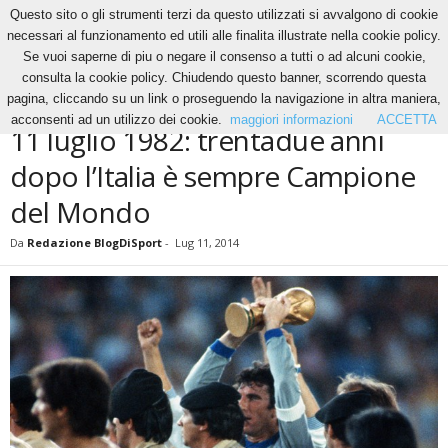
Questo sito o gli strumenti terzi da questo utilizzati si avvalgono di cookie
necessari al funzionamento ed utili alle finalita illustrate nella cookie policy.
Se vuoi saperne di piu o negare il consenso a tutti o ad alcuni cookie,
Home
News
11 luglio 1982: trentadue anni dopo l’Italia è sempre Campione del
consulta la cookie policy. Chiudendo questo banner, scorrendo questa
Mondo
pagina, cliccando su un link o proseguendo la navigazione in altra maniera,
NEWS
acconsenti ad un utilizzo dei cookie.
maggiori informazioni
ACCETTA
11 luglio 1982: trentadue anni
dopo l’Italia è sempre Campione
del Mondo
Da
Redazione BlogDiSport
-
Lug 11, 2014