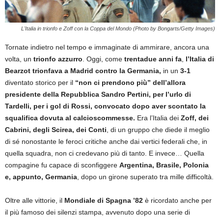
L'Italia in trionfo e Zoff con la Coppa del Mondo (Photo by Bongarts/Getty Images)
Tornate indietro nel tempo e immaginate di ammirare, ancora una
volta, un
trionfo azzurro
. Oggi, come
trentadue anni fa
,
l’Italia di
Bearzot trionfava a Madrid contro la Germania,
in un
3-1
diventato storico per il
“non ci prendono più” dell’allora
presidente della Repubblica Sandro Pertini, per l’urlo di
Tardelli, per i gol di Rossi, convocato dopo aver scontato la
squalifica dovuta al calcioscommesse.
Era l’Italia dei
Zoff, dei
Cabrini, degli Scirea, dei Conti
, di un gruppo che diede il meglio
di sé nonostante le feroci critiche anche dai vertici federali che, in
quella squadra, non ci credevano più di tanto. E invece… Quella
compagine fu capace di sconfiggere
Argentina, Brasile, Polonia
e, appunto, Germania
, dopo un girone superato tra mille difficoltà.
Oltre alle vittorie, il
Mondiale di Spagna ’82
è ricordato anche per
il più famoso dei silenzi stampa, avvenuto dopo una serie di