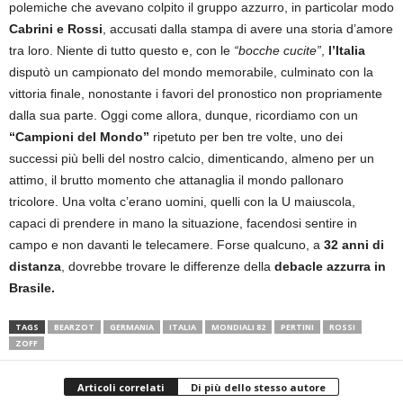
polemiche che avevano colpito il gruppo azzurro, in particolar modo
Cabrini e Rossi
, accusati dalla stampa di avere una storia d’amore
tra loro. Niente di tutto questo e, con le
“bocche cucite”
,
l’Italia
disputò un campionato del mondo memorabile, culminato con la
vittoria finale, nonostante i favori del pronostico non propriamente
dalla sua parte. Oggi come allora, dunque, ricordiamo con un
“Campioni del Mondo”
ripetuto per ben tre volte, uno dei
successi più belli del nostro calcio, dimenticando, almeno per un
attimo, il brutto momento che attanaglia il mondo pallonaro
tricolore. Una volta c’erano uomini, quelli con la U maiuscola,
capaci di prendere in mano la situazione, facendosi sentire in
campo e non davanti le telecamere. Forse qualcuno, a
32 anni di
distanza
, dovrebbe trovare le differenze della
debacle azzurra in
Brasile.
TAGS
BEARZOT
GERMANIA
ITALIA
MONDIALI 82
PERTINI
ROSSI
ZOFF
Articoli correlati
Di più dello stesso autore