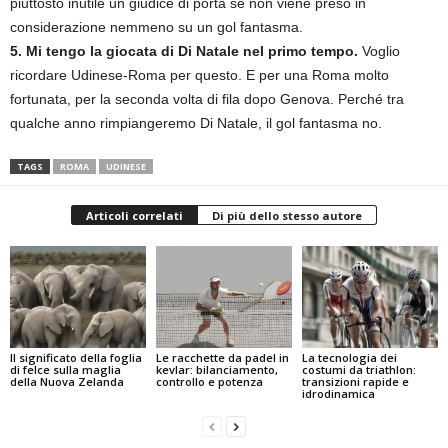
piuttosto inutile un giudice di porta se non viene preso in
considerazione nemmeno su un gol fantasma.
5. Mi tengo la giocata di Di Natale nel primo tempo.
Voglio
ricordare Udinese-Roma per questo. E per una Roma molto
fortunata, per la seconda volta di fila dopo Genova. Perché tra
qualche anno rimpiangeremo Di Natale, il gol fantasma no.
TAGS
ROMA
UDINESE
Articoli correlati
Di più dello stesso autore
Il significato della foglia
Le racchette da padel in
La tecnologia dei
di felce sulla maglia
kevlar: bilanciamento,
costumi da triathlon:
della Nuova Zelanda
controllo e potenza
transizioni rapide e
idrodinamica