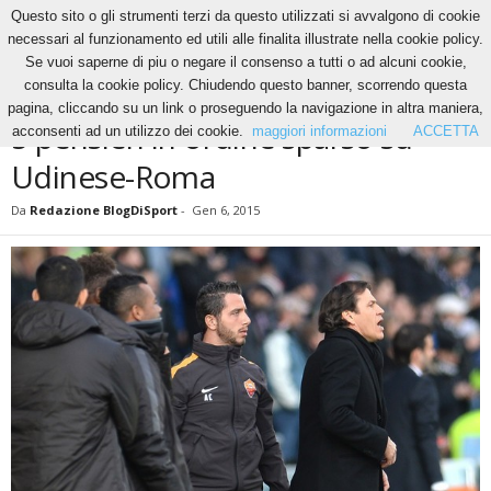
Questo sito o gli strumenti terzi da questo utilizzati si avvalgono di cookie
necessari al funzionamento ed utili alle finalita illustrate nella cookie policy.
Se vuoi saperne di piu o negare il consenso a tutti o ad alcuni cookie,
Home
News
5 pensieri in ordine sparso su Udinese-Roma
consulta la cookie policy. Chiudendo questo banner, scorrendo questa
NEWS
pagina, cliccando su un link o proseguendo la navigazione in altra maniera,
5 pensieri in ordine sparso su
acconsenti ad un utilizzo dei cookie.
maggiori informazioni
ACCETTA
Udinese-Roma
Da
Redazione BlogDiSport
-
Gen 6, 2015