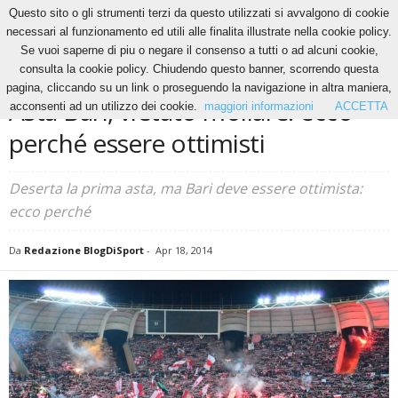
Questo sito o gli strumenti terzi da questo utilizzati si avvalgono di cookie
necessari al funzionamento ed utili alle finalita illustrate nella cookie policy.
Se vuoi saperne di piu o negare il consenso a tutti o ad alcuni cookie,
Home
News
Asta Bari, vietato mollare: ecco perché essere ottimisti
consulta la cookie policy. Chiudendo questo banner, scorrendo questa
NEWS
pagina, cliccando su un link o proseguendo la navigazione in altra maniera,
Asta Bari, vietato mollare: ecco
acconsenti ad un utilizzo dei cookie.
maggiori informazioni
ACCETTA
perché essere ottimisti
Deserta la prima asta, ma Bari deve essere ottimista:
ecco perché
Da
Redazione BlogDiSport
-
Apr 18, 2014