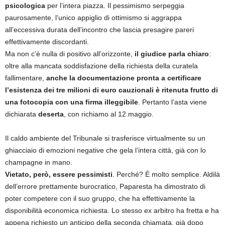
psicologica
per l’intera piazza. Il pessimismo serpeggia
paurosamente, l’unico appiglio di ottimismo si aggrappa
all’eccessiva durata dell’incontro che lascia presagire pareri
effettivamente discordanti.
Ma non c’è nulla di positivo all’orizzonte,
il giudice parla chiaro
:
oltre alla mancata soddisfazione della richiesta della curatela
fallimentare,
anche la documentazione pronta a certificare
l’esistenza dei tre milioni di euro cauzionali è ritenuta frutto di
una fotocopia con una firma illeggibile
. Pertanto l’asta viene
dichiarata
deserta
, con richiamo al 12 maggio.
Il caldo ambiente del Tribunale si trasferisce virtualmente su un
ghiacciaio di emozioni negative che gela l’intera città, già con lo
champagne in mano.
Vietato, però, essere pessimisti
. Perché? È molto semplice. Aldilà
dell’errore prettamente burocratico, Paparesta ha dimostrato di
poter competere con il suo gruppo, che ha effettivamente la
disponibilità economica richiesta. Lo stesso ex arbitro ha fretta e ha
appena richiesto un anticipo della seconda chiamata, già dopo