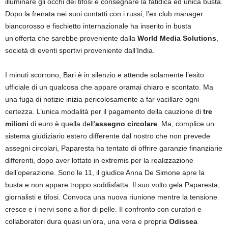
illuminare gli occhi dei tifosi e consegnare la fatidica ed unica busta.
Dopo la frenata nei suoi contatti con i russi, l’ex club manager
biancorosso e fischietto internazionale ha inserito in busta
un’offerta che sarebbe proveniente dalla
World Media Solutions
,
società di eventi sportivi proveniente dall’India.
I minuti scorrono, Bari è in silenzio e attende solamente l’esito
ufficiale di un qualcosa che appare oramai chiaro e scontato. Ma
una fuga di notizie inizia pericolosamente a far vacillare ogni
certezza. L’unica modalità per il pagamento della cauzione di
tre
milioni
di euro è quella dell’
assegno circolare
. Ma, complice un
sistema giudiziario estero differente dal nostro che non prevede
assegni circolari, Paparesta ha tentato di offrire garanzie finanziarie
differenti, dopo aver lottato in extremis per la realizzazione
dell’operazione. Sono le 11, il giudice Anna De Simone apre la
busta e non appare troppo soddisfatta. Il suo volto gela Paparesta,
giornalisti e tifosi. Convoca una nuova riunione mentre la tensione
cresce e i nervi sono a fior di pelle. Il confronto con curatori e
collaboratori dura quasi un’ora, una vera e propria
Odissea