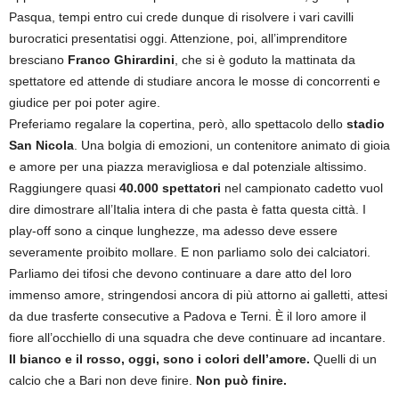
Pasqua, tempi entro cui crede dunque di risolvere i vari cavilli
burocratici presentatisi oggi. Attenzione, poi, all’imprenditore
bresciano
Franco Ghirardini
, che si è goduto la mattinata da
spettatore ed attende di studiare ancora le mosse di concorrenti e
giudice per poi poter agire.
Preferiamo regalare la copertina, però, allo spettacolo dello
stadio
San Nicola
. Una bolgia di emozioni, un contenitore animato di gioia
e amore per una piazza meravigliosa e dal potenziale altissimo.
Raggiungere quasi
40.000 spettatori
nel campionato cadetto vuol
dire dimostrare all’Italia intera di che pasta è fatta questa città. I
play-off sono a cinque lunghezze, ma adesso deve essere
severamente proibito mollare. E non parliamo solo dei calciatori.
Parliamo dei tifosi che devono continuare a dare atto del loro
immenso amore, stringendosi ancora di più attorno ai galletti, attesi
da due trasferte consecutive a Padova e Terni. È il loro amore il
fiore all’occhiello di una squadra che deve continuare ad incantare.
Il bianco e il rosso, oggi, sono i colori dell’amore.
Quelli di un
calcio che a Bari non deve finire.
Non può finire.