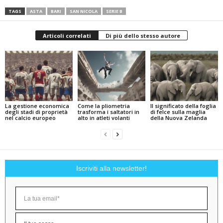
TAGS
ASTA
BARI
SAN NICOLA
SERIE B
Articoli correlati
Di più dello stesso autore
La gestione economica
Come la pliometria
Il significato della foglia
degli stadi di proprietà
trasforma i saltatori in
di felce sulla maglia
nel calcio europeo
alto in atleti volanti
della Nuova Zelanda
Iscriviti alla newsletter!