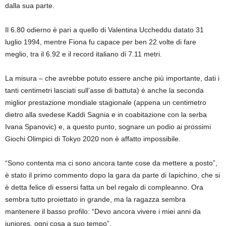
dalla sua parte.
Il 6.80 odierno è pari a quello di Valentina Uccheddu datato 31
luglio 1994, mentre Fiona fu capace per ben 22 volte di fare
meglio, tra il 6.92 e il record italiano di 7.11 metri.
La misura – che avrebbe potuto essere anche più importante, dati i
tanti centimetri lasciati sull’asse di battuta) è anche la seconda
miglior prestazione mondiale stagionale (appena un centimetro
dietro alla svedese Kaddi Sagnia e in coabitazione con la serba
Ivana Spanovic) e, a questo punto, sognare un podio ai prossimi
Giochi Olimpici di Tokyo 2020 non è affatto impossibile.
“Sono contenta ma ci sono ancora tante cose da mettere a posto”,
è stato il primo commento dopo la gara da parte di Iapichino, che si
è detta felice di essersi fatta un bel regalo di compleanno. Ora
sembra tutto proiettato in grande, ma la ragazza sembra
mantenere il basso profilo: “Devo ancora vivere i miei anni da
juniores, ogni cosa a suo tempo”.