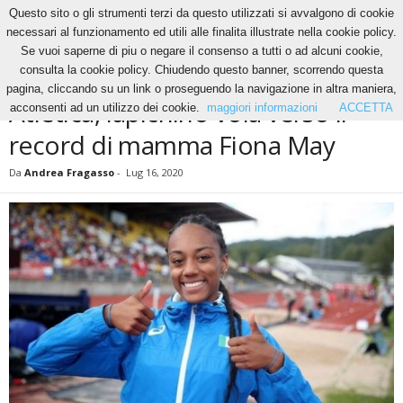
Questo sito o gli strumenti terzi da questo utilizzati si avvalgono di cookie
necessari al funzionamento ed utili alle finalita illustrate nella cookie policy.
Se vuoi saperne di piu o negare il consenso a tutti o ad alcuni cookie,
Home
News
Atletica, Iapichino vola verso il record di mamma Fiona May
consulta la cookie policy. Chiudendo questo banner, scorrendo questa
NEWS
pagina, cliccando su un link o proseguendo la navigazione in altra maniera,
Atletica, Iapichino vola verso il
acconsenti ad un utilizzo dei cookie.
maggiori informazioni
ACCETTA
record di mamma Fiona May
Da
Andrea Fragasso
-
Lug 16, 2020