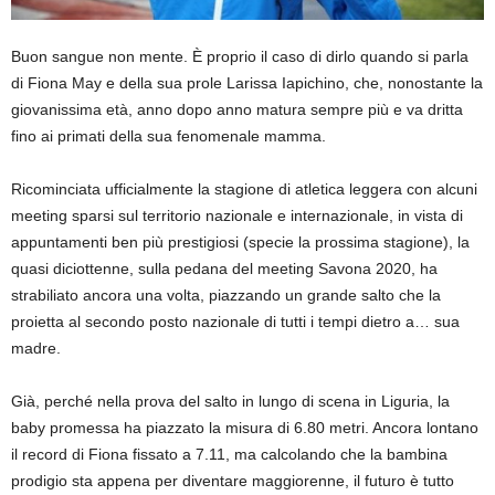
Buon sangue non mente. È proprio il caso di dirlo quando si parla
di Fiona May e della sua prole Larissa Iapichino, che, nonostante la
giovanissima età, anno dopo anno matura sempre più e va dritta
fino ai primati della sua fenomenale mamma.
Ricominciata ufficialmente la stagione di atletica leggera con alcuni
meeting sparsi sul territorio nazionale e internazionale, in vista di
appuntamenti ben più prestigiosi (specie la prossima stagione), la
quasi diciottenne, sulla pedana del meeting Savona 2020, ha
strabiliato ancora una volta, piazzando un grande salto che la
proietta al secondo posto nazionale di tutti i tempi dietro a… sua
madre.
Già, perché nella prova del salto in lungo di scena in Liguria, la
baby promessa ha piazzato la misura di 6.80 metri. Ancora lontano
il record di Fiona fissato a 7.11, ma calcolando che la bambina
prodigio sta appena per diventare maggiorenne, il futuro è tutto