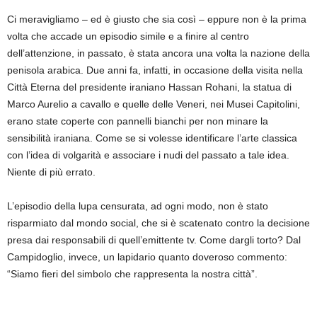
Ci meravigliamo – ed è giusto che sia così – eppure non è la prima
volta che accade un episodio simile e a finire al centro
dell’attenzione, in passato, è stata ancora una volta la nazione della
penisola arabica. Due anni fa, infatti, in occasione della visita nella
Città Eterna del presidente iraniano Hassan Rohani, la statua di
Marco Aurelio a cavallo e quelle delle Veneri, nei Musei Capitolini,
erano state coperte con pannelli bianchi per non minare la
sensibilità iraniana. Come se si volesse identificare l’arte classica
con l’idea di volgarità e associare i nudi del passato a tale idea.
Niente di più errato.
L’episodio della lupa censurata, ad ogni modo, non è stato
risparmiato dal mondo social, che si è scatenato contro la decisione
presa dai responsabili di quell’emittente tv. Come dargli torto? Dal
Campidoglio, invece, un lapidario quanto doveroso commento:
“Siamo fieri del simbolo che rappresenta la nostra città”.