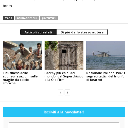
tanto.
TAGS
BERNARDESCHI
JUVENTUS
Articoli correlati
Di più dello stesso autore
Il business delle
I derby più caldi del
Nazionale Italiana 1982: i
sponsorizzazioni sulle
mondo: dal Superclásico
segreti tattici del trionfo
maglie da calcio
alla Old Firm
di Bearzot
storiche
Iscriviti alla newsletter!