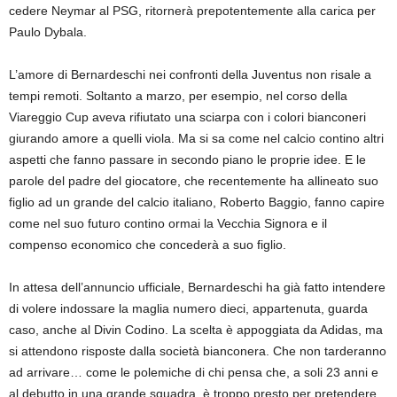
cedere Neymar al PSG, ritornerà prepotentemente alla carica per
Paulo Dybala.
L’amore di Bernardeschi nei confronti della Juventus non risale a
tempi remoti. Soltanto a marzo, per esempio, nel corso della
Viareggio Cup aveva rifiutato una sciarpa con i colori bianconeri
giurando amore a quelli viola. Ma si sa come nel calcio contino altri
aspetti che fanno passare in secondo piano le proprie idee. E le
parole del padre del giocatore, che recentemente ha allineato suo
figlio ad un grande del calcio italiano, Roberto Baggio, fanno capire
come nel suo futuro contino ormai la Vecchia Signora e il
compenso economico che concederà a suo figlio.
In attesa dell’annuncio ufficiale, Bernardeschi ha già fatto intendere
di volere indossare la maglia numero dieci, appartenuta, guarda
caso, anche al Divin Codino. La scelta è appoggiata da Adidas, ma
si attendono risposte dalla società bianconera. Che non tarderanno
ad arrivare… come le polemiche di chi pensa che, a soli 23 anni e
al debutto in una grande squadra, è troppo presto per pretendere