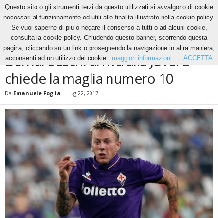
Questo sito o gli strumenti terzi da questo utilizzati si avvalgono di cookie
necessari al funzionamento ed utili alle finalita illustrate nella cookie policy.
Se vuoi saperne di piu o negare il consenso a tutti o ad alcuni cookie,
Home
Calcio
Bernardeschi arriva alla Juve. E chiede la maglia numero 10
consulta la cookie policy. Chiudendo questo banner, scorrendo questa
CALCIO
pagina, cliccando su un link o proseguendo la navigazione in altra maniera,
Bernardeschi arriva alla Juve. E
acconsenti ad un utilizzo dei cookie.
maggiori informazioni
ACCETTA
chiede la maglia numero 10
Da
Emanuele Foglia
-
Lug 22, 2017