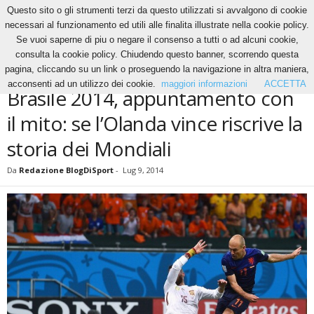
Questo sito o gli strumenti terzi da questo utilizzati si avvalgono di cookie
necessari al funzionamento ed utili alle finalita illustrate nella cookie policy.
Se vuoi saperne di piu o negare il consenso a tutti o ad alcuni cookie,
Home
News
Brasile 2014, appuntamento con il mito: se l’Olanda vince riscrive la
consulta la cookie policy. Chiudendo questo banner, scorrendo questa
storia...
pagina, cliccando su un link o proseguendo la navigazione in altra maniera,
NEWS
acconsenti ad un utilizzo dei cookie.
maggiori informazioni
ACCETTA
Brasile 2014, appuntamento con
il mito: se l’Olanda vince riscrive la
storia dei Mondiali
Da
Redazione BlogDiSport
-
Lug 9, 2014