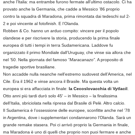
anche l’Italia: ma entrambe furono fermate all’ultimo ostacolo. Ci ha
provato anche la Germania, che cadde a Messico ’86 proprio
contro la squadra di Maradona, prima rimontata dai tedeschi sul 2-
2 e poi vincente al fotofinish. E l’Olanda.
Robben & Co. hanno un arduo compito: vincere per il popolo
olandese e per riscrivere la storia, producendo la prima finale
europea di tutti i tempi in terra Sudamericana. Laddove fu
organizzato il primo Mondiale dall’Uruguay, che vinse sia allora che
nel ’50. Nella giornata del famoso
“Maracanazo”
. A proposito di
tragedie sportive brasiliane.
Non accadde nulla neanche nell’estremo sudovest dell’America, nel
Cile. Era il 1962 e vinse ancora il Brasile. Ma questa volta un
europea si era affacciata in finale:
la Cecoslovacchia di Vytlacil
.
Otto anni più tardi durò solo 45′ – in Messico – la finalissima
dell’Italia, sbriciolata nella ripresa dal Brasile di Pelè. Altro calcio.
Il Sudamerica è l’ossessione delle europee, sconfitte anche nel ’78
in Argentina, dove i supplementari condannarono l’Olanda. Sarà un
grande remake stasera. Poi ci arrivò proprio la Germania in finale,
ma Maradona è uno di quelli che proprio non puoi fermare e anche