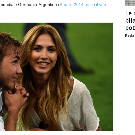
le mondiale Germania-Argentina (
Brasile 2014, ecco il vero
Le 
bil
pot
Redaz