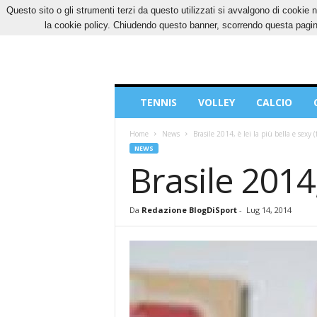
Questo sito o gli strumenti terzi da questo utilizzati si avvalgono di cookie n
VENERDÌ, 7 AGOSTO 2026
CONTATTI
COOK
la cookie policy. Chiudendo questo banner, scorrendo questa pagina
Blog
TENNIS
VOLLEY
CALCIO
di
Sport
Home
News
Brasile 2014, è lei la più bella e sexy (
NEWS
Brasile 2014,
Da
Redazione BlogDiSport
-
Lug 14, 2014