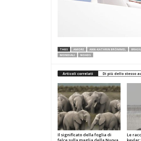
TAGS
AMORE
ANN-KATHRIN BRÖMMEL
BRASIL
MONDIALI
NOADS
Articoli correlati
Di più dello stesso a
Il significato della foglia di
Le racc
felce sulla maglia della Nuova
kevlar: