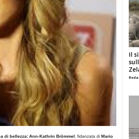
Il s
sul
Zel
Redaz
na di bellezza: Ann-Kathrin Brömmel
, fidanzata di
Mario