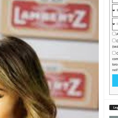
A
D
(sez
C
comu
lor
nell
Le