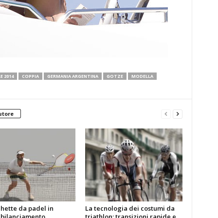
E 2014
COPPIA
GERMANIA ARGENTINA
GOTZE
MODELLA
utore
hette da padel in
La tecnologia dei costumi da
 bilanciamento,
triathlon: transizioni rapide e