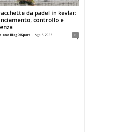
racchette da padel in kevlar:
anciamento, controllo e
enza
ione BlogDiSport
-
Ago 5, 2026
0