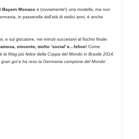
l
Bayern Monaco
è (ovviamente!) una modella, ma non
ermania, in passerella dall’età di sedici anni, è anche
lei, e sul giocatore, nei minuti successivi al fischio finale:
famosa, vincente, molto ‘social’ e…felice!
Come
è la Wag più felice della Coppa del Mondo in Brasile 2014,
n gran gol e ha reso la Germania campione del Mondo
‘.