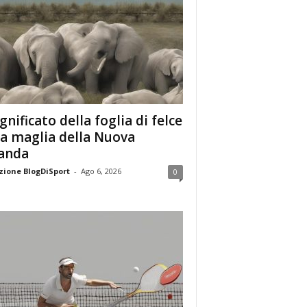
ignificato della foglia di felce
la maglia della Nuova
anda
ione BlogDiSport
-
Ago 6, 2026
0