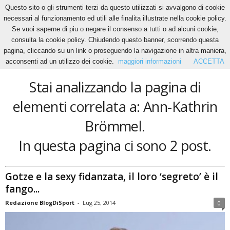
Questo sito o gli strumenti terzi da questo utilizzati si avvalgono di cookie
necessari al funzionamento ed utili alle finalita illustrate nella cookie policy.
Se vuoi saperne di piu o negare il consenso a tutti o ad alcuni cookie,
Home
Tags
Ann-Kathrin Brömmel
consulta la cookie policy. Chiudendo questo banner, scorrendo questa
Ann-Kathrin Brömmel
pagina, cliccando su un link o proseguendo la navigazione in altra maniera,
acconsenti ad un utilizzo dei cookie.
maggiori informazioni
ACCETTA
Stai analizzando la pagina di
elementi correlata a: Ann-Kathrin
Brömmel.
In questa pagina ci sono 2 post.
Gotze e la sexy fidanzata, il loro ‘segreto’ è il
fango...
Redazione BlogDiSport
-
Lug 25, 2014
0