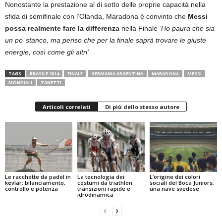
Nonostante la prestazione al di sotto delle proprie capacità nella
sfida di semifinale con l’Olanda, Maradona è convinto che
Messi
possa realmente fare la differenza
nella Finale
‘Ho paura che sia
un po’ stanco, ma penso che per la finale saprà trovare le giuste
energie, così come gli altri’
TAGS
BRASILE 2014
FINALE
GERMANIA ARGENTINA
MARADONA
MESSI
MONDIALI
ZANETTI
Articoli correlati
Di più dello stesso autore
Le racchette da padel in
La tecnologia dei
L’origine dei colori
kevlar: bilanciamento,
costumi da triathlon:
sociali del Boca Juniors:
controllo e potenza
transizioni rapide e
una nave svedese
idrodinamica