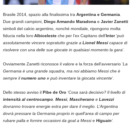
Brasile 2014, spazio alla finalissima tra
Argentina e Germania
.
Due grandi campioni,
Diego Armando Maradona
e
Javier Zanetti
simboli del calcio argentino, nonché mondiale, ripongono molta
fiducia nella loro
Albiceleste
che per l’ex Capitano dell’
Inter
‘
può
assolutamente vincere sopratutto grazie a
Lionel Messi
capace di
risolvere con una delle sue giocate in qualsiasi momento la gara
‘.
Ovviamente Zanetti riconosce il valore e la forza dell’avversario ‘
La
Germania è una grande squadra, ma noi abbiamo Messi che è
sempre il
numero uno
e può inventare la giocata vincente
‘.
Dello stesso avviso il
Pibe de Oro
‘Cosa sarà decisivo? Il livello di
intensità al centrocampo
.
Messi
,
Mascherano
e
Lavezzi
dovranno trovare energie extra per dare il meglio. L’Argentina
dovrà pressare la Germania proprio in quell’area di campo per
rubare palla e fornire occasioni da goal a Messi e
Higuain
‘
.