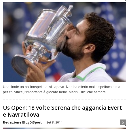
Una finale un po' inaspettata, si sapeva. Non ha offerto molto spettacolo ma,
per chi vince, l'importante è giocare bene. Marin Cilic, che sembra...
Us Open: 18 volte Serena che aggancia Evert
e Navratilova
Redazione BlogDiSport
-
Set 8, 2014
0