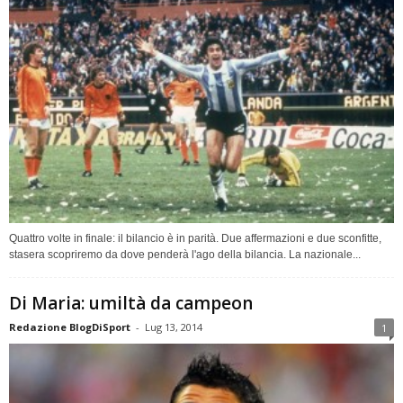
Quattro volte in finale: il bilancio è in parità. Due affermazioni e due sconfitte,
stasera scopriremo da dove penderà l'ago della bilancia. La nazionale...
Di Maria: umiltà da campeon
Redazione BlogDiSport
-
Lug 13, 2014
1