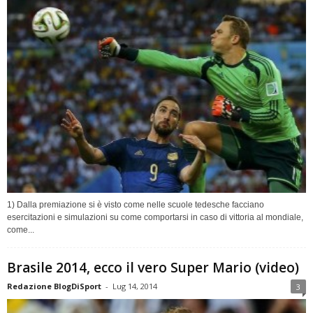
1) Dalla premiazione si è visto come nelle scuole tedesche facciano
esercitazioni e simulazioni su come comportarsi in caso di vittoria al mondiale,
come...
Brasile 2014, ecco il vero Super Mario (video)
Redazione BlogDiSport
-
Lug 14, 2014
3