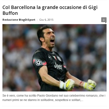
Col Barcellona la grande occasione di Gigi
Buffon
Redazione BlogDiSport
-
Giu 6, 2015
0
Se è vero, come ha scritto Paolo Giordano nel suo celeberrimo romanzo, che i
numeri primi se ne stanno in solitudine, sospettosi e solitari,...