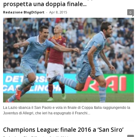
prospetta una doppia finale...
Redazione BlogDiSport
-
Apr 8, 2015
0
La Lazio sbanca il San Paolo e vola in finale di Coppa Italia raggiungendo la
Juventus di Allegri, che ieri ha espugnato il Franchi...
Champions League: finale 2016 a ‘San Siro’