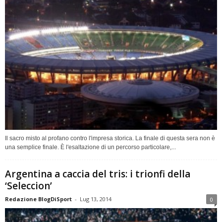
Il sacro misto al profano contro l'impresa storica. La finale di questa sera non è
una semplice finale. È l'esaltazione di un percorso particolare,...
Argentina a caccia del tris: i trionfi della
‘Seleccion’
Redazione BlogDiSport
-
Lug 13, 2014
0