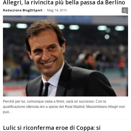
Allegri, la rivincita più bella passa da Berlino
Redazione BlogDiSport
-
Mag 14, 2015
0
Perchè per lui, comunque vada a finire, sarà un successo. Con la
qualificazione ottenuta ieri a spese del Real Madrid, Massimiliano Allegri non
può...
Lulic si riconferma eroe di Coppa: si