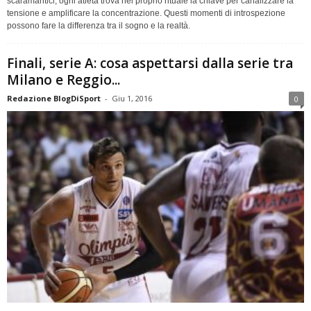
scaramantici, ogni atleta trova nel proprio rituale la chiave per canalizzare la
tensione e amplificare la concentrazione. Questi momenti di introspezione
possono fare la differenza tra il sogno e la realtà.
Finali, serie A: cosa aspettarsi dalla serie tra
Milano e Reggio...
Redazione BlogDiSport
-
Giu 1, 2016
0