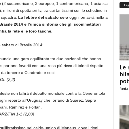
e (2 sudamericane, 3 europee, 1 centramericana, 1 asiatica
Le
 milioni di spettatori tv, tra cui tantissimi con le schedine in
ra squadra.
La febbre del sabato sera
oggi non avrà nulla a
è Brasile 2014 e l’unica sinfonia che gli scommettitori
ia la rete e le loro tasche.
o sabato di Brasile 2014:
nnuncia una gara equilibrata tra due nazionali che hanno
s partono favoriti con una rosa più ricca di talenti rispetto
Le 
 da torcere a Cuadrado e soci.
bil
OL (2,2)
pot
Redaz
eleste non fallirà il debutto mondiale contro la Cenerentola
 ogni reparto all’Uruguay che, orfano di Suarez, Saprà
vani, Ramirez e Forlan.
ARZ/FIN 1-1 (2,00)
quilibratissimo nel caldo-umido di Manaus, dove i ritmi