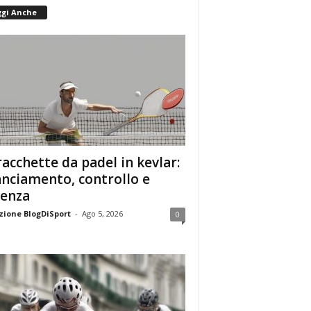
ggi Anche
racchette da padel in kevlar:
anciamento, controllo e
enza
ione BlogDiSport
-
Ago 5, 2026
0