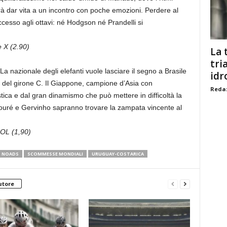
trà dar vita a un incontro con poche emozioni. Perdere al
ccesso agli ottavi: né Hodgson né Prandelli si
 X (2.90)
La 
tri
 La nazionale degli elefanti vuole lasciare il segno a Brasile
idr
a del girone C. Il Giappone, campione d’Asia con
Redaz
ica e dal gran dinamismo che può mettere in difficoltà la
ouré e Gervinho sapranno trovare la zampata vincente al
OL (1,90)
NOADS
SCOMMESSE MONDIALI
URUGUAY-COSTARICA
utore