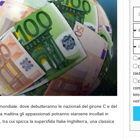
A
D
(sez
C
comu
lor
nell
mondiale, dove debutteranno le nazionali del girone C e del
a mattina gli appassionati potranno starsene incollati in
tra cui spicca la supersfida Italia-Inghilterra, una classica