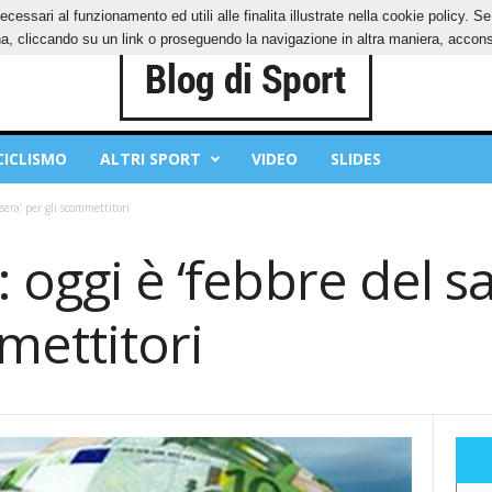
ecessari al funzionamento ed utili alle finalita illustrate nella cookie policy. 
IES
PRIVACY POLICY
, cliccando su un link o proseguendo la navigazione in altra maniera, acconse
CICLISMO
ALTRI SPORT
VIDEO
SLIDES
sera’ per gli scommettitori
: oggi è ‘febbre del s
mettitori