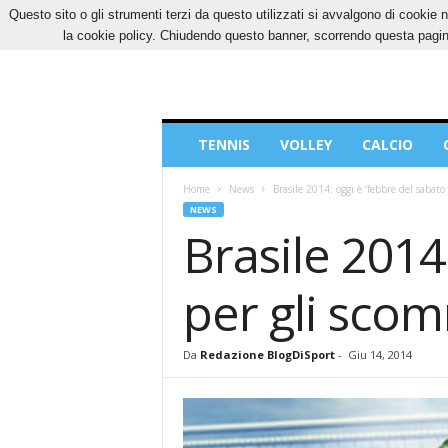
Questo sito o gli strumenti terzi da questo utilizzati si avvalgono di cookie n
GIOVEDÌ, 6 AGOSTO 2026
CONTATTI
COOK
la cookie policy. Chiudendo questo banner, scorrendo questa pagina
Blog
TENNIS
VOLLEY
CALCIO
di
Sport
Home
News
Brasile 2014: oggi è ‘febbre del sabato 
NEWS
Brasile 2014
per gli scom
Da
Redazione BlogDiSport
-
Giu 14, 2014