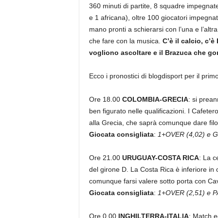
360 minuti di partite, 8 squadre impegnat
e 1 africana), oltre 100 giocatori impegnati,
mano pronti a schierarsi con l’una e l’alt
che fare con la musica.
C’è il calcio, c’
vogliono ascoltare e il Brazuca che gonf
Ecco i pronostici di blogdisport per il prim
Ore 18.00
COLOMBIA-GRECIA
: si prea
ben figurato nelle qualificazioni. I Cafetero
alla Grecia, che saprà comunque dare filo
Giocata consigliata
:
1+OVER (4,02) e G
Ore 21.00
URUGUAY-COSTA RICA
: La c
del girone D. La Costa Rica è inferiore in
comunque farsi valere sotto porta con Ca
Giocata consigliata
:
1+OVER (2,51) e P
Ore 0.00
INGHILTERRA-ITALIA
: Match e