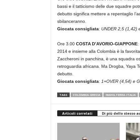
bassi e il tatticismo delle due squadre po
debutto significa mettere a repentaglio l’a
sbilanceranno.
Giocata consigliata
:
UNDER 2,5 (1,42) e
Ore 3.00
COSTA D’AVORIO-GIAPPONE
:
2014 e insieme alla Colombia è la favorit
Zaccheroni in panchina, è una squadra ost
retroguardia africana. Ma Drogba, Yaya T
debutto.
Giocata consigliata
:
1+OVER (4,54) e G
TAGS
COLOMBIA-GRECIA
INGHILTERRA-ITALIA
Articoli correlati
Di più dello stesso a