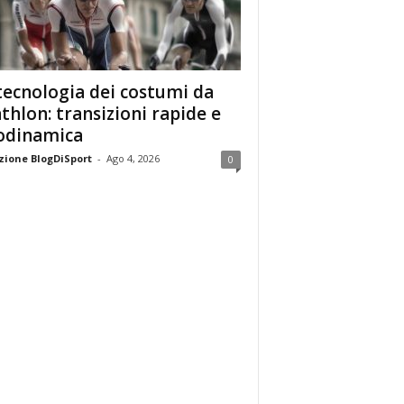
tecnologia dei costumi da
athlon: transizioni rapide e
odinamica
ione BlogDiSport
-
Ago 4, 2026
0