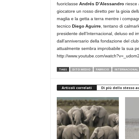
fuoriclasse
Andrés D’Alessandro
riesce a
giocatore un rosso diretto per la gioia della
maglia e la getta a terra mentre i compagn
tecnico
Diego Aguirre
, tentano di calmarlo
presidente dell’Internacional, deluso ed i
dall’anniversario della fondazione del club
attualmente sembra improbabile la sua p
http://www.youtube.com/watch?v=_udo
TAGS
DITO MEDIO
FABRICIO
INTERNACIONAL
Articoli correlati
Di più dello stesso a