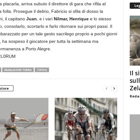
 placarla, arriva subuto il direttore di gara che rifila al
Le
 folla. Prosegue il delirio, Fabricio si sfila di dosso la
i, il capitano
Juan
, e i vari
Nilmar, Henrique
e lo stesso
, consolarlo, scortarlo e farlo ritornare sui propri passi. Il
mbarazzato per un tale gesto sacrilego proprio a pochi giorni
, ha sospeso il giocatore per tutta la settimana ma
ermanenza a Porto Alegre.
m2L0RUM
MAGLIA PER TERRA
TIFOSI
Il s
sul
Zel
utore
Redaz