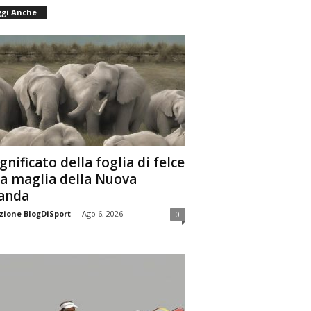
ggi Anche
ignificato della foglia di felce
la maglia della Nuova
anda
ione BlogDiSport
-
Ago 6, 2026
0