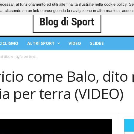
ecessari al funzionamento ed utili alle finalita illustrate nella cookie policy. 
IES
PRIVACY POLICY
, cliccando su un link o proseguendo la navigazione in altra maniera, acconse
CICLISMO
ALTRI SPORT
VIDEO
SLIDES
i tifosi e maglia per terra...
ricio come Balo, dito
lia per terra (VIDEO)