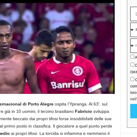
A
D
(sez
C
comu
lor
nell
ernacional di Porto Alegre
ospita l’Ypiranga. Al 63′, sul
e già in 10 uomini, il terzino brasiliano
Fabricio
sviluppa
ente beccato dai propri tifosi forse insoddisfatti delle sue
al primo posto in classifica. Il giocatore a quel punto perde
medio
ai propri tifosi. La torcida si infiamma e nemmeno il