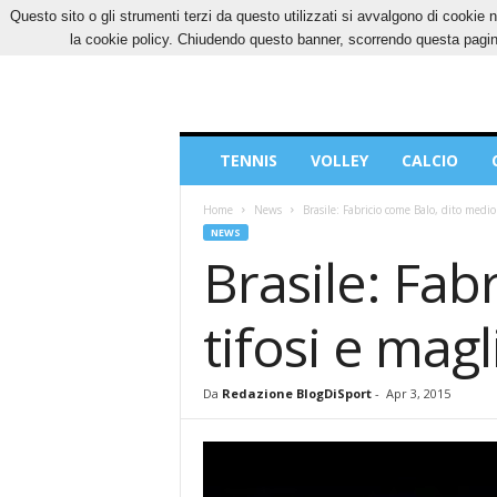
Questo sito o gli strumenti terzi da questo utilizzati si avvalgono di cookie n
GIOVEDÌ, 6 AGOSTO 2026
CONTATTI
COOK
la cookie policy. Chiudendo questo banner, scorrendo questa pagina
Blog
TENNIS
VOLLEY
CALCIO
di
Sport
Home
News
Brasile: Fabricio come Balo, dito medio a
NEWS
Brasile: Fab
tifosi e mag
Da
Redazione BlogDiSport
-
Apr 3, 2015