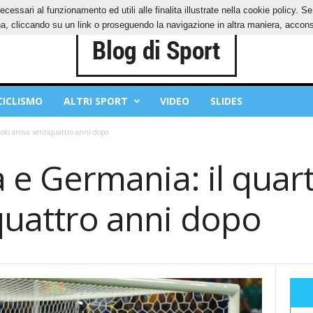
ecessari al funzionamento ed utili alle finalita illustrate nella cookie policy. 
IES
PRIVACY POLICY
, cliccando su un link o proseguendo la navigazione in altra maniera, acconse
CICLISMO
ALTRI SPORT
VIDEO
SLIDES
itolo arriva ventiquattro anni dopo
ia e Germania: il quart
quattro anni dopo