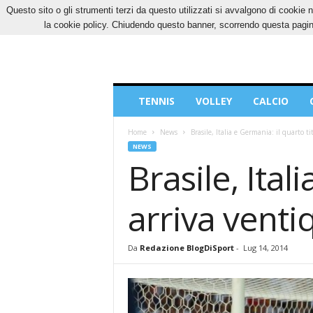
Questo sito o gli strumenti terzi da questo utilizzati si avvalgono di cookie n
GIOVEDÌ, 6 AGOSTO 2026
CONTATTI
COOK
la cookie policy. Chiudendo questo banner, scorrendo questa pagina
Blog
TENNIS
VOLLEY
CALCIO
di
Sport
Home
News
Brasile, Italia e Germania: il quarto t
NEWS
Brasile, Ital
arriva venti
Da
Redazione BlogDiSport
-
Lug 14, 2014