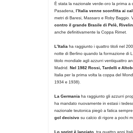
È stata la nazionale verde-oro la prima a
Pasadena,
l’Italia venne sconfitta ai cal
metri di Baresi, Massaro e Roby Baggio. Ve
contro il grande Brasile di Pelè, Riveli
anche definitivamente la Coppa Rimet.
L’Italia
ha raggiunto i quattro titoli nel 20
notte di Berlino quando la formazione di L
titolo mondiale agli azzurri ventiquattro a
Madrid.
Nel 1982 Rossi, Tardelli e Alto
Italia per la prima volta la coppa del Mo
1934 e 1938).
La Germania
ha raggiunto gli azzurri prop
ha mandato nuovamente in estasi i tedesc
nazionale teutonica piegò a fatica sempre
gol decisivo
su calcio di rigore a pochi mi
Lo sprint è lanciato
, tra quattro anni It