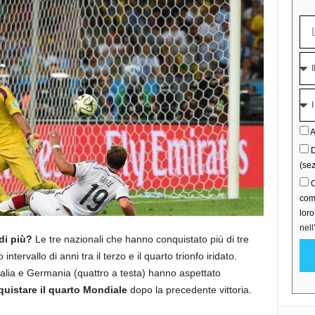
A
D
(sez
C
comu
lor
nell
di più?
Le tre nazionali che hanno conquistato più di tre
rvallo di anni tra il terzo e il quarto trionfo iridato.
, Italia e Germania (quattro a testa) hanno aspettato
uistare il quarto Mondiale
dopo la precedente vittoria.