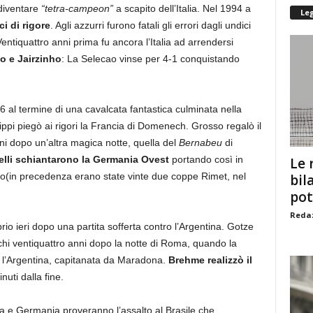
 diventare
“tetra-campeon”
a scapito dell’Italia. Nel 1994 a
Le
ci di rigore
. Agli azzurri furono fatali gli errori dagli undici
ntiquattro anni prima fu ancora l’Italia ad arrendersi
no e Jairzinho
: La Selecao vinse per 4-1 conquistando
06 al termine di una cavalcata fantastica culminata nella
ippi piegò ai rigori la Francia di Domenech. Grosso regalò il
nni dopo un’altra magica notte, quella del
Bernabeu
di
belli schiantarono la Germania Ovest
portando così in
Le 
ndo(in precedenza erano state vinte due coppe Rimet, nel
bil
pot
Redaz
rio ieri dopo una partita sofferta contro l’Argentina. Gotze
hi ventiquattro anni dopo la notte di Roma, quando la
 l’Argentina, capitanata da Maradona.
Brehme realizzò il
nuti dalla fine.
alia e Germania proveranno l’assalto al Brasile che