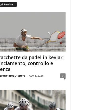
ggi Anche
racchette da padel in kevlar:
anciamento, controllo e
enza
ione BlogDiSport
-
Ago 5, 2026
0