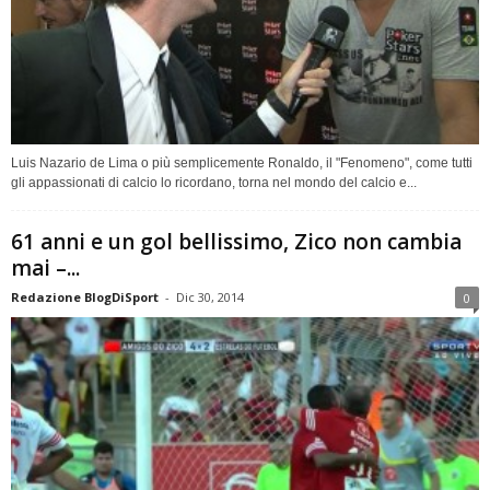
Luis Nazario de Lima o più semplicemente Ronaldo, il "Fenomeno", come tutti
gli appassionati di calcio lo ricordano, torna nel mondo del calcio e...
61 anni e un gol bellissimo, Zico non cambia
mai –...
Redazione BlogDiSport
-
Dic 30, 2014
0