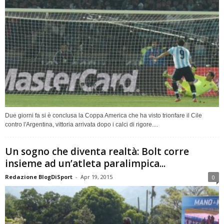
Due giorni fa si è conclusa la Coppa America che ha visto trionfare il Cile
contro l'Argentina, vittoria arrivata dopo i calci di rigore....
Un sogno che diventa realtà: Bolt corre
insieme ad un’atleta paralimpica...
Redazione BlogDiSport
-
Apr 19, 2015
0