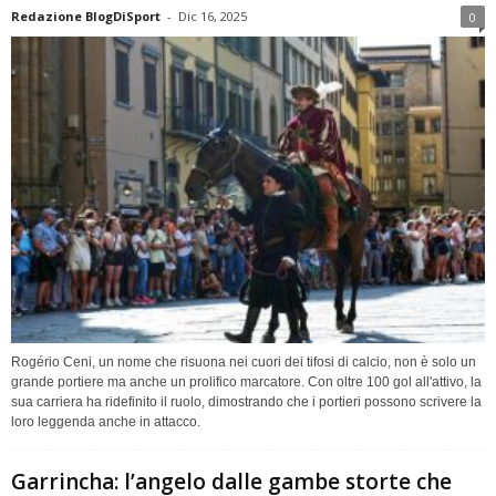
Redazione BlogDiSport
-
Dic 16, 2025
0
Rogério Ceni, un nome che risuona nei cuori dei tifosi di calcio, non è solo un
grande portiere ma anche un prolifico marcatore. Con oltre 100 gol all'attivo, la
sua carriera ha ridefinito il ruolo, dimostrando che i portieri possono scrivere la
loro leggenda anche in attacco.
Garrincha: l’angelo dalle gambe storte che