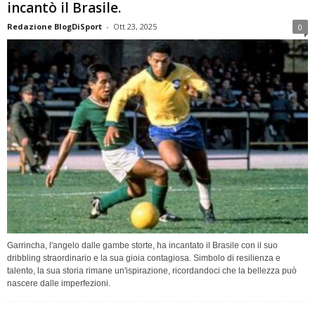
incantò il Brasile.
Redazione BlogDiSport
-
Ott 23, 2025
0
Garrincha, l'angelo dalle gambe storte, ha incantato il Brasile con il suo
dribbling straordinario e la sua gioia contagiosa. Simbolo di resilienza e
talento, la sua storia rimane un'ispirazione, ricordandoci che la bellezza può
nascere dalle imperfezioni.