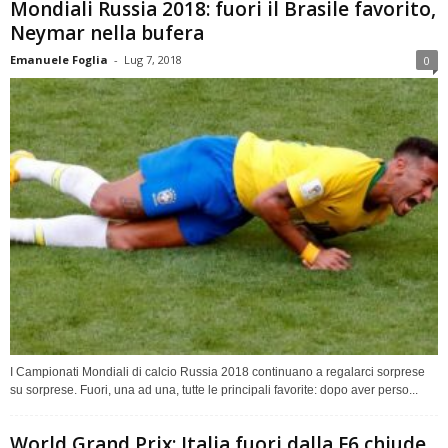
Mondiali Russia 2018: fuori il Brasile favorito,
Neymar nella bufera
Emanuele Foglia
-
Lug 7, 2018
0
I Campionati Mondiali di calcio Russia 2018 continuano a regalarci sorprese
su sorprese. Fuori, una ad una, tutte le principali favorite: dopo aver perso...
World Grand Prix: Italia fuori dalla F6 chiude