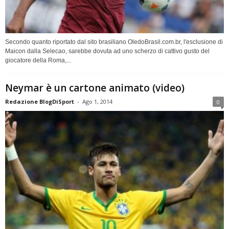
Secondo quanto riportato dal sito brasiliano OledoBrasil.com.br, l'esclusione di
Maicon dalla Selecao, sarebbe dovuta ad uno scherzo di cattivo gusto del
giocatore della Roma,...
Neymar è un cartone animato (video)
Redazione BlogDiSport
-
Ago 1, 2014
0