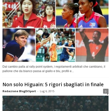
Dal cambio palla al rally point system, i regolamenti arbitrali che cambiano, il
pallone che da bianco passa al giallo e blu, profili e...
Non solo Higuain: 5 rigori sbagliati in finale
Redazione BlogDiSport
-
Lug 6, 2015
0