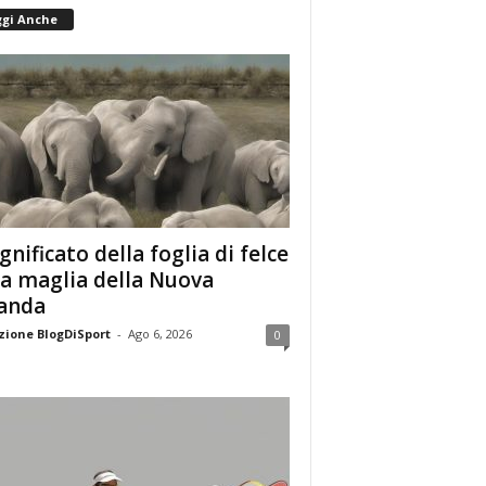
ggi Anche
ignificato della foglia di felce
la maglia della Nuova
anda
ione BlogDiSport
-
Ago 6, 2026
0