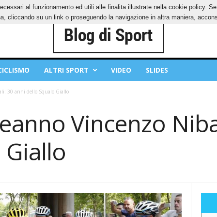
ecessari al funzionamento ed utili alle finalita illustrate nella cookie policy. 
IES
PRIVACY POLICY
, cliccando su un link o proseguendo la navigazione in altra maniera, acconse
CICLISMO
ALTRI SPORT
VIDEO
SLIDES
: 30 anni dello Squalo Giallo
anno Vincenzo Nibal
 Giallo