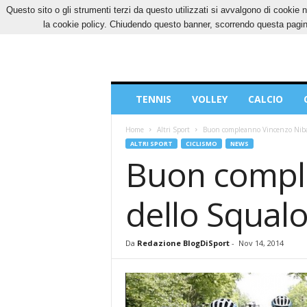
Questo sito o gli strumenti terzi da questo utilizzati si avvalgono di cookie n
VENERDÌ, 7 AGOSTO 2026
CONTATTI
COOK
la cookie policy. Chiudendo questo banner, scorrendo questa pagina
Blog
TENNIS
VOLLEY
CALCIO
di
Sport
Home
Altri Sport
Buon compleanno Vincenzo Nibali
ALTRI SPORT
CICLISMO
NEWS
Buon comple
dello Squalo
Da
Redazione BlogDiSport
-
Nov 14, 2014