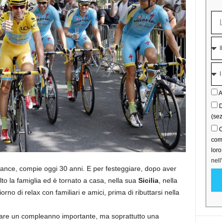
A
D
(sez
C
comu
lor
nell
 France, compie oggi 30 anni. E per festeggiare, dopo aver
lto la famiglia ed è tornato a casa, nella sua
Sicilia
, nella
no di relax con familiari e amici, prima di ributtarsi nella
are un compleanno importante, ma soprattutto una