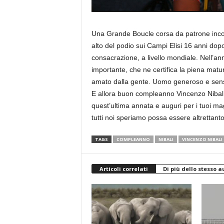
Una Grande Boucle corsa da patrone incontr
alto del podio sui Campi Elisi 16 anni dopo
consacrazione, a livello mondiale. Nell’anno
importante, che ne certifica la piena mat
amato dalla gente. Uomo generoso e sensibil
E allora buon compleanno Vincenzo Nibali! 
quest’ultima annata e auguri per i tuoi mag
tutti noi speriamo possa essere altrettanto
TAGS
COMPLEANNO
NIBALI
VINCENZO NIBALI
Articoli correlati
Di più dello stesso a