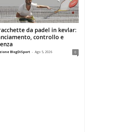
racchette da padel in kevlar:
anciamento, controllo e
enza
ione BlogDiSport
-
Ago 5, 2026
0