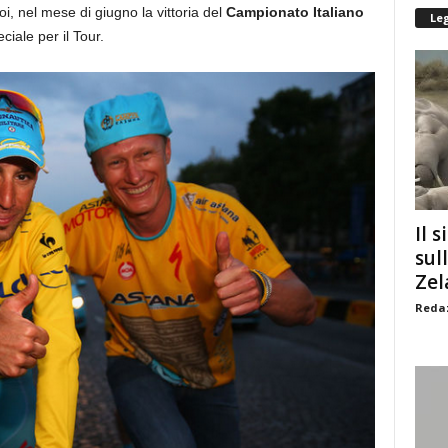
oi, nel mese di giugno la vittoria del
Campionato Italiano
Le
ciale per il Tour.
Il s
sul
Zel
Redaz