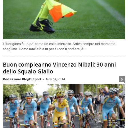
Il fuorigioco è un po' come un coito interrotto. Arriva sempre nel momento
sbagliato. Uomo lanciato a tu per tu con il portiere, è...
Buon compleanno Vincenzo Nibali: 30 anni
dello Squalo Giallo
Redazione BlogDiSport
-
Nov 14, 2014
0