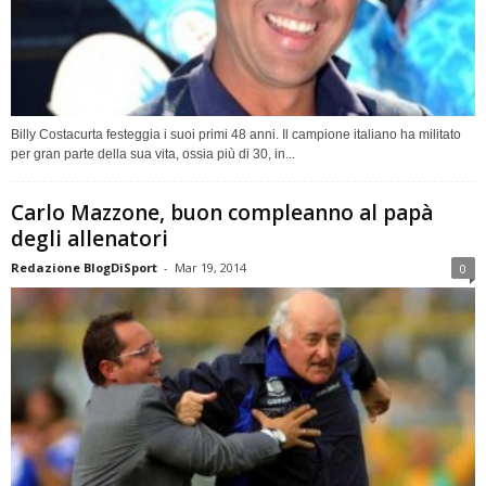
Billy Costacurta festeggia i suoi primi 48 anni. Il campione italiano ha militato
per gran parte della sua vita, ossia più di 30, in...
Carlo Mazzone, buon compleanno al papà
degli allenatori
Redazione BlogDiSport
-
Mar 19, 2014
0