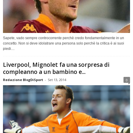
Sapete, vado sempre controcorrente perchè credo fondamentalmente in un
concetto. Non si deve idolatrare una persona solo perchè la critica è ai suoi
piedi....
Liverpool, Mignolet fa una sorpresa di
compleanno a un bambino e...
Redazione BlogDiSport
-
Set 13, 2014
0