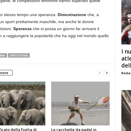
 inglese, le competizioni femminili hanno superato quelle
llo stesso tempo una speranza.
Dimostrazione
che, a
 è un sport prettamente maschile, ma anche le donne
tizioni.
Speranza
che si possa un giorno far arrivare il
 fino a raggiungere la popolarità che ha oggi nel mondo quello
I n
RRA
SPETTATORI
atl
dell
utore
Redaz
ificato della foglia di
Le racchette da padel in