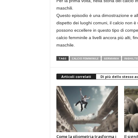
Per la prima volta, nella storia del calcio
maschili.
Questo episodio è una dimostrazione e a
dispetto dei luoghi comuni, il calcio non
possono eccellere in questo tipo di compe
calcio femminile a livelli ancora più alti,
maschile.
TAGS
CALCIO FEMMINILE
GERMANIA
INGHILTE
Articoli correlati
Di più dello stesso a
Come la pliometria trasforma i
Il sign