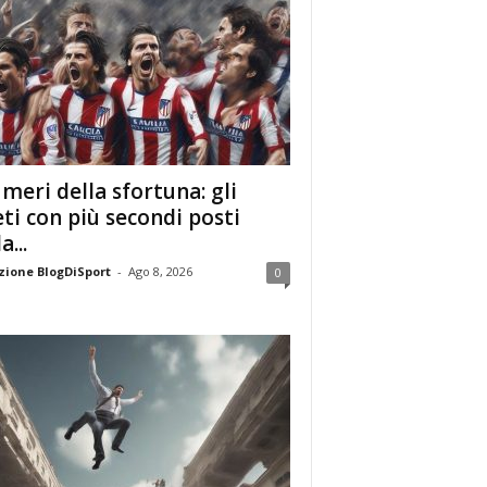
umeri della sfortuna: gli
eti con più secondi posti
a...
ione BlogDiSport
-
Ago 8, 2026
0