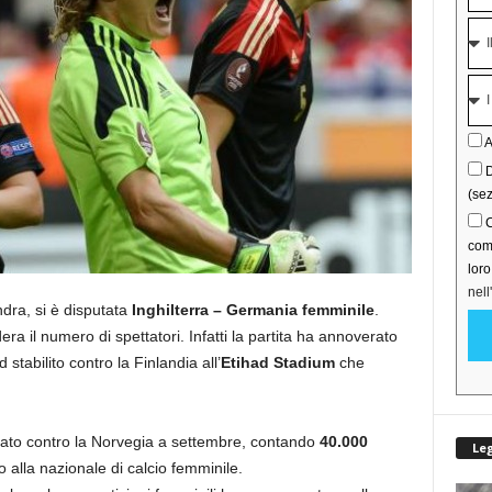
A
D
(sez
C
comu
lor
nell
ndra, si è disputata
Inghilterra – Germania femminile
.
dera il numero di spettatori. Infatti la partita ha annoverato
d stabilito contro la Finlandia all’
Etihad Stadium
che
ato contro la Norvegia a settembre, contando
40.000
Le
to alla nazionale di calcio femminile.