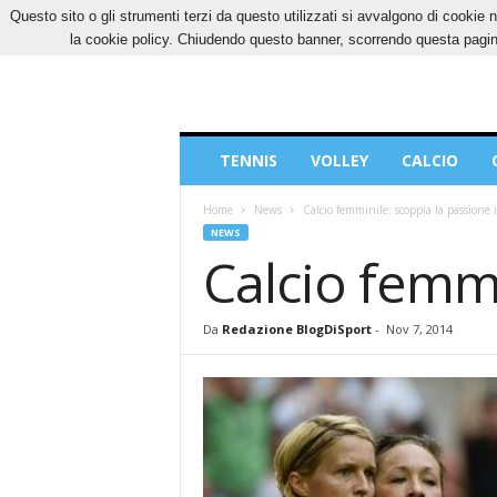
Questo sito o gli strumenti terzi da questo utilizzati si avvalgono di cookie n
SABATO, 8 AGOSTO 2026
CONTATTI
COOK
la cookie policy. Chiudendo questo banner, scorrendo questa pagina
Blog
TENNIS
VOLLEY
CALCIO
di
Sport
Home
News
Calcio femminile: scoppia la passione 
NEWS
Calcio femmi
Da
Redazione BlogDiSport
-
Nov 7, 2014