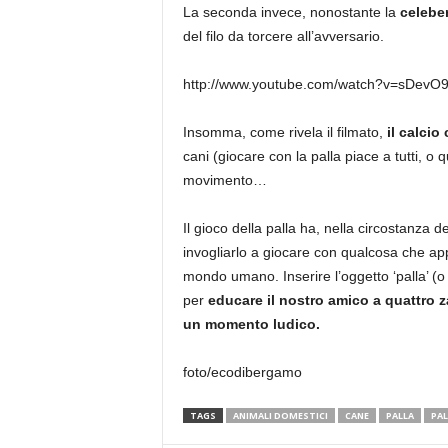
La seconda invece, nonostante la
celebe
del filo da torcere all’avversario.
http://www.youtube.com/watch?v=sDev
Insomma, come rivela il filmato,
il calcio
cani (giocare con la palla piace a tutti, o
movimento…
Il gioco della palla ha, nella circostanza d
invogliarlo a giocare con qualcosa che a
mondo umano. Inserire l’oggetto ‘palla’ (o 
per
educare il nostro amico a quattro
un momento ludico.
foto/ecodibergamo
TAGS
ANIMALI DOMESTICI
CANE
PALLA
PA