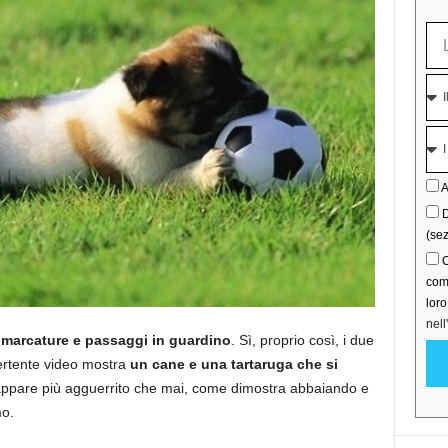
A
D
(sez
C
comu
lor
nell
 marcature e passaggi in guardino
. Sì, proprio così, i due
ivertente video mostra
un cane e una tartaruga che si
 appare più agguerrito che mai, come dimostra abbaiando e
mo.