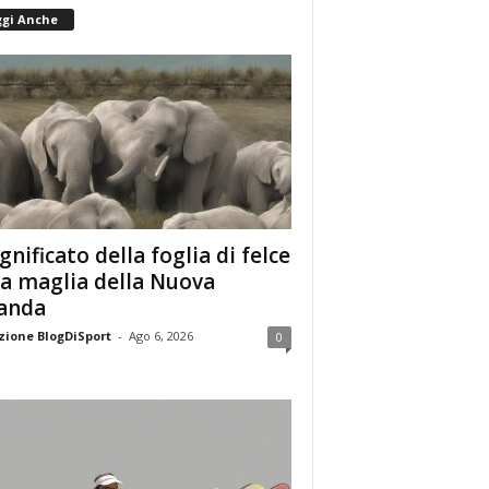
ggi Anche
ignificato della foglia di felce
la maglia della Nuova
anda
ione BlogDiSport
-
Ago 6, 2026
0