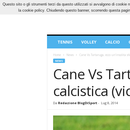
Questo sito o gli strumenti terzi da questo utilizzati si avvalgono di cookie n
GIOVEDÌ, 6 AGOSTO 2026
CONTATTI
COOK
la cookie policy. Chiudendo questo banner, scorrendo questa pagina
Blog
TENNIS
VOLLEY
CALCIO
di
Sport
Home
News
Cane Vs Tartaruga, ecco un’insolita sfid
NEWS
Cane Vs Tart
calcistica (v
Da
Redazione BlogDiSport
-
Lug 8, 2014