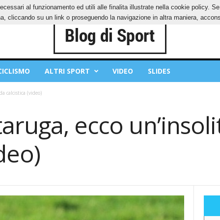
ecessari al funzionamento ed utili alle finalita illustrate nella cookie policy. 
IES
PRIVACY POLICY
, cliccando su un link o proseguendo la navigazione in altra maniera, acconse
CICLISMO
ALTRI SPORT
VIDEO
SLIDES
a calcistica (video)
aruga, ecco un’insoli
ideo)