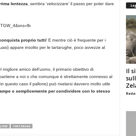
rrima lentezza
, sembra ‘
velocizzare
‘ il passo per poter dare
Le
O9TGW_4&sns=fb
 conquista proprio tutti
! E mentre ciò è frequente per i
 quasi) appare insolito per le tartarughe, poco avvezze al
el migliore amico dell’uomo, il primario obiettivo di
Il s
ppartiene a noi o che comunque è strettamente connesso al
sul
in questo caso il pallone) può rivelarsi davvero molto utile
Zel
 zampe o semplicemente per condividere con lo stesso
Redaz
LLONE
TARTARUGA