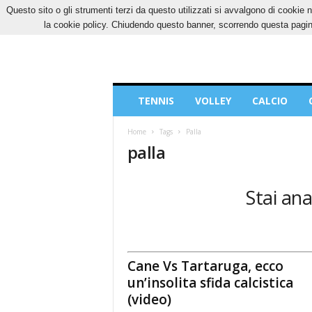
Questo sito o gli strumenti terzi da questo utilizzati si avvalgono di cookie n
VENERDÌ, 7 AGOSTO 2026
CONTATTI
COOK
la cookie policy. Chiudendo questo banner, scorrendo questa pagina
Blog
TENNIS
VOLLEY
CALCIO
di
Sport
Home
Tags
Palla
palla
Stai ana
Cane Vs Tartaruga, ecco
un’insolita sfida calcistica
(video)