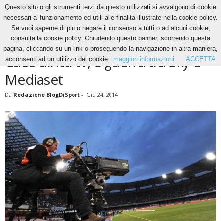
Questo sito o gli strumenti terzi da questo utilizzati si avvalgono di cookie
necessari al funzionamento ed utili alle finalita illustrate nella cookie policy.
Se vuoi saperne di piu o negare il consenso a tutti o ad alcuni cookie,
Home
News
Caos diritti tv, è guerra tra Sky e Mediaset
consulta la cookie policy. Chiudendo questo banner, scorrendo questa
NEWS
pagina, cliccando su un link o proseguendo la navigazione in altra maniera,
Caos diritti tv, è guerra tra Sky e
acconsenti ad un utilizzo dei cookie.
maggiori informazioni
ACCETTA
Mediaset
Da
Redazione BlogDiSport
-
Giu 24, 2014