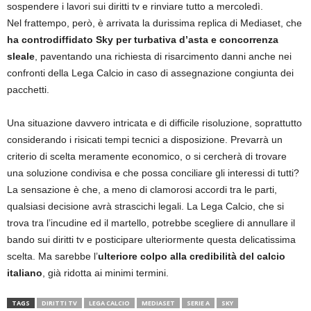
sospendere i lavori sui diritti tv e rinviare tutto a mercoledì.
Nel frattempo, però, è arrivata la durissima replica di Mediaset, che
ha controdiffidato Sky per turbativa d’asta e concorrenza
sleale
, paventando una richiesta di risarcimento danni anche nei
confronti della Lega Calcio in caso di assegnazione congiunta dei
pacchetti.
Una situazione davvero intricata e di difficile risoluzione, soprattutto
considerando i risicati tempi tecnici a disposizione. Prevarrà un
criterio di scelta meramente economico, o si cercherà di trovare
una soluzione condivisa e che possa conciliare gli interessi di tutti?
La sensazione è che, a meno di clamorosi accordi tra le parti,
qualsiasi decisione avrà strascichi legali. La Lega Calcio, che si
trova tra l’incudine ed il martello, potrebbe scegliere di annullare il
bando sui diritti tv e posticipare ulteriormente questa delicatissima
scelta. Ma sarebbe l’
ulteriore colpo alla credibilità del calcio
italiano
, già ridotta ai minimi termini.
TAGS
DIRITTI TV
LEGA CALCIO
MEDIASET
SERIE A
SKY