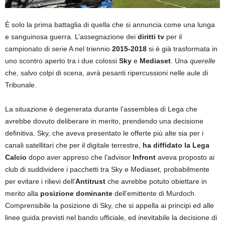
È solo la prima battaglia di quella che si annuncia come una lunga
e sanguinosa guerra. L’assegnazione dei
diritti tv
per il
campionato di serie A nel triennio
2015-2018
si è già trasformata in
uno scontro aperto tra i due colossi
Sky
e
Mediaset
. Una
querelle
che, salvo colpi di scena, avrà pesanti ripercussioni nelle aule di
Tribunale.
La situazione è degenerata durante l’assemblea di Lega che
avrebbe dovuto deliberare in merito, prendendo una decisione
definitiva. Sky, che aveva presentato le offerte più alte sia per i
canali satellitari che per il digitale terrestre,
ha diffidato la Lega
Calcio
dopo aver appreso che l’advisor
Infront
aveva proposto ai
club di suddividere i pacchetti tra Sky e Mediaset, probabilmente
per evitare i rilievi dell’
Antitrust
che avrebbe potuto obiettare in
merito alla
posizione dominante
dell’emittente di Murdoch.
Comprensibile la posizione di Sky, che si appella ai principi ed alle
linee guida previsti nel bando ufficiale, ed inevitabile la decisione di