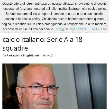
Questo sito o gli strumenti terzi da questo utilizzati si avvalgono di cookie
necessari al funzionamento ed utili alle finalita illustrate nella cookie policy.
Se vuoi saperne di piu o negare il consenso a tutti o ad alcuni cookie,
Home
News
Carlo Tavecchio e la svolta del calcio italiano: Serie A a 18...
consulta la cookie policy. Chiudendo questo banner, scorrendo questa
NEWS
pagina, cliccando su un link o proseguendo la navigazione in altra maniera,
Carlo Tavecchio e la svolta del
acconsenti ad un utilizzo dei cookie.
maggiori informazioni
ACCETTA
calcio italiano: Serie A a 18
squadre
Da
Redazione BlogDiSport
-
Set 9, 2014