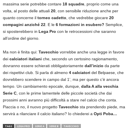
massima serie potrebbe contare
18 squadre
, proprio come una
volta, al posto delle attuali
20
, con sensibile riduzione anche per
quanto concerne il
torneo cadetto
, che vedrebbe giocare
20
compagini anziché 22
. E le
6 formazioni in esubero?
Semplice,
si sposterebbero in
Lega Pro
con le retrocessioni che saranno
all’ordine del giorno.
Ma non è finita qui:
Tavecchio
vorrebbe anche una legge in favore
dei
calciatori italiani
che, secondo un certosino ragionamento,
dovranno essere schierati obbligatoriamente
dall’inizio
da parte
dei rispettivi club. Si parla di almeno
4 calciatori
del Belpaese, che
dovrebbero scendere in campo dal 1’, ma per questo c’è ancora
tempo. Un cambiamento epocale, dunque,
dalla A alla vecchia
Serie C
, con le prime lamentele delle piccole società che dai
prossimi anni avranno più difficoltà a stare nel calcio che conta.
Piaccia o no, il nuovo progetto
Tavecchio
sta prendendo piede, ma
servirà a rilanciare il calcio italiano? Io chiederei a
Opti Poba…
TAGS
LEGA PRO
SERIE A
SERIE B
TAVECCHIO