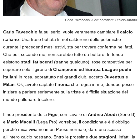
Carlo Tavecchio vuole cambiare il calcio italiano
Carlo Tavecchio
fa sul serio, vuole veramente cambiare il
calcio
italiano
. Una frase buttata lì, nel calderone delle polemiche
durante i precedenti mesi estivi, sta per trovare conferma nei fatti.
Che poi, secondo me, non sarebbe tutto da buttare. In fondo
esistono
stadi fatiscenti
(tranne qualcuno), rose competitive per
superare solo il girone di
Champions ed Europa League
pochi
italiani
in rosa, soprattutto nei grandi club, eccetto
Juventus
e
Milan
. Ok, avrete captato
l’ironia
che regna in me, dunque posso
iniziare a parlare seriamente sulla triste e difficile situazione del
mondo pallonaro tricolore.
Il neo presidente della
Figc
, con l’avallo di
Andrea Abodi
(Serie B)
e
Mario Macalli
(Lega Pro) vorrebbe, il condizionale è d’obbligo
perché mica viviamo in un Paese normale, dare una scossa
all’intero calcio nostrano. Entro le prossime
due stagioni
, infatti, la