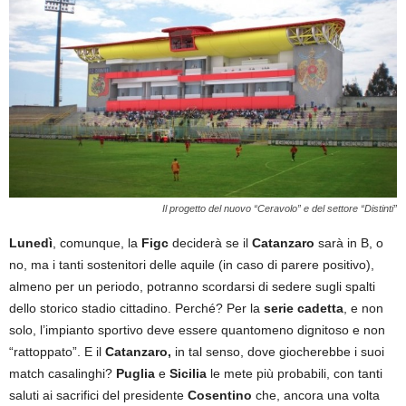
Il progetto del nuovo “Ceravolo” e del settore “Distinti”
Lunedì
, comunque, la
Figc
deciderà se il
Catanzaro
sarà in B, o
no, ma i tanti sostenitori delle aquile (in caso di parere positivo),
almeno per un periodo, potranno scordarsi di sedere sugli spalti
dello storico stadio cittadino. Perché? Per la
serie cadetta
, e non
solo, l’impianto sportivo deve essere quantomeno dignitoso e non
“rattoppato”. E il
Catanzaro,
in tal senso, dove giocherebbe i suoi
match casalinghi?
Puglia
e
Sicilia
le mete più probabili, con tanti
saluti ai sacrifici del presidente
Cosentino
che, ancora una volta