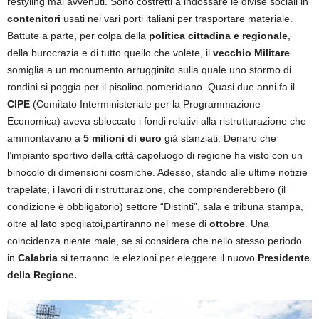
restyling mai avvenuti. Sono costretti a indossare le divise sociali in
contenitori
usati nei vari porti italiani per trasportare materiale.
Battute a parte, per colpa della
politica cittadina e regionale
,
della burocrazia e di tutto quello che volete, il
vecchio Militare
somiglia a un monumento arrugginito sulla quale uno stormo di
rondini si poggia per il pisolino pomeridiano. Quasi due anni fa il
CIPE
(Comitato Interministeriale per la Programmazione
Economica) aveva sbloccato i fondi relativi alla ristrutturazione che
ammontavano a
5 milioni di euro
già stanziati. Denaro che
l’impianto sportivo della città capoluogo di regione ha visto con un
binocolo di dimensioni cosmiche. Adesso, stando alle ultime notizie
trapelate, i lavori di ristrutturazione, che comprenderebbero (il
condizione è obbligatorio) settore “Distinti”, sala e tribuna stampa,
oltre al lato spogliatoi,partiranno nel mese di
ottobre
. Una
coincidenza niente male, se si considera che nello stesso periodo
in
Calabria
si terranno le elezioni per eleggere il nuovo
Presidente
della Regione.