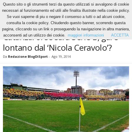
Questo sito o gli strumenti terzi da questo utilizzati si avvalgono di cookie
necessari al funzionamento ed utili alle finalita illustrate nella cookie policy.
Se vuoi saperne di piu o negare il consenso a tutti o ad alcuni cookie,
Home
News
Catanzaro: se sarà Serie B, gare lontano dal ‘Nicola Ceravolo’?
consulta la cookie policy. Chiudendo questo banner, scorrendo questa
NEWS
pagina, cliccando su un link o proseguendo la navigazione in altra maniera,
Catanzaro: se sarà Serie B, gare
acconsenti ad un utilizzo dei cookie.
maggiori informazioni
ACCETTA
lontano dal ‘Nicola Ceravolo’?
Da
Redazione BlogDiSport
-
Ago 19, 2014