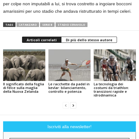
per colpe non imputabili a lui, si trova costretto a ingoiare bocconi
amarissimi per uno stadio che andava ristrutturato in tempi celeri.
TAGS
CATANZARO
SERIE B
STADIO CERAVOLO
Articoli correlati
Di più dello stesso autore
Il significato della foglia
Le racchette da padel in
La tecnologia dei
di felce sulla maglia
kevlar: bilanciamento,
costumi da triathlon:
della Nuova Zelanda
controllo e potenza
transizioni rapide e
idrodinamica
Iscriviti alla newsletter!