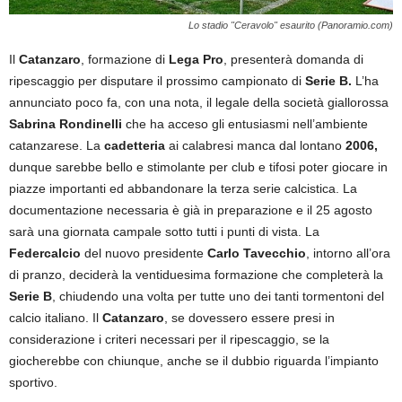
Lo stadio "Ceravolo" esaurito (Panoramio.com)
Il
Catanzaro
, formazione di
Lega Pro
, presenterà domanda di
ripescaggio per disputare il prossimo campionato di
Serie B.
L’ha
annunciato poco fa, con una nota, il legale della società giallorossa
Sabrina Rondinelli
che ha acceso gli entusiasmi nell’ambiente
catanzarese. La
cadetteria
ai calabresi manca dal lontano
2006,
dunque sarebbe bello e stimolante per club e tifosi poter giocare in
piazze importanti ed abbandonare la terza serie calcistica. La
documentazione necessaria è già in preparazione e il 25 agosto
sarà una giornata campale sotto tutti i punti di vista. La
Federcalcio
del nuovo presidente
Carlo Tavecchio
, intorno all’ora
di pranzo, deciderà la ventiduesima formazione che completerà la
Serie B
, chiudendo una volta per tutte uno dei tanti tormentoni del
calcio italiano. Il
Catanzaro
, se dovessero essere presi in
considerazione i criteri necessari per il ripescaggio, se la
giocherebbe con chiunque, anche se il dubbio riguarda l’impianto
sportivo.