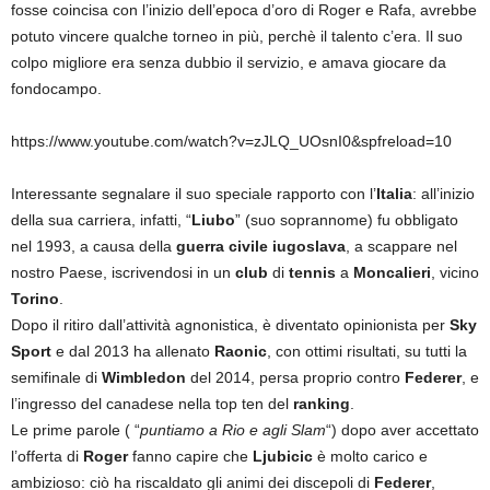
fosse coincisa con l’inizio dell’epoca d’oro di Roger e Rafa, avrebbe
potuto vincere qualche torneo in più, perchè il talento c’era. Il suo
colpo migliore era senza dubbio il servizio, e amava giocare da
fondocampo.
https://www.youtube.com/watch?v=zJLQ_UOsnI0&spfreload=10
Interessante segnalare il suo speciale rapporto con l’
Italia
: all’inizio
della sua carriera, infatti, “
Liubo
” (suo soprannome) fu obbligato
nel 1993, a causa della
guerra civile iugoslava
, a scappare nel
nostro Paese, iscrivendosi in un
club
di
tennis
a
Moncalieri
, vicino
Torino
.
Dopo il ritiro dall’attività agnonistica, è diventato opinionista per
Sky
Sport
e dal 2013 ha allenato
Raonic
, con ottimi risultati, su tutti la
semifinale di
Wimbledon
del 2014, persa proprio contro
Federer
, e
l’ingresso del canadese nella top ten del
ranking
.
Le prime parole ( “
puntiamo a Rio e agli Slam
“) dopo aver accettato
l’offerta di
Roger
fanno capire che
Ljubicic
è molto carico e
ambizioso: ciò ha riscaldato gli animi dei discepoli di
Federer
,