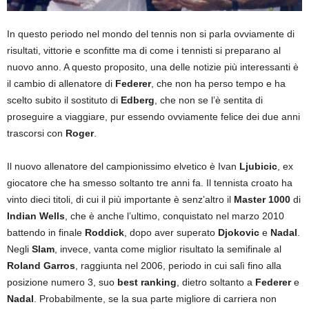
In questo periodo nel mondo del tennis non si parla ovviamente di
risultati, vittorie e sconfitte ma di come i tennisti si preparano al
nuovo anno. A questo proposito, una delle notizie più interessanti è
il cambio di allenatore di
Federer
, che non ha perso tempo e ha
scelto subito il sostituto di
Edberg
, che non se l’è sentita di
proseguire a viaggiare, pur essendo ovviamente felice dei due anni
trascorsi con
Roger
.
Il nuovo allenatore del campionissimo elvetico è Ivan
Ljubicic
, ex
giocatore che ha smesso soltanto tre anni fa. Il tennista croato ha
vinto dieci titoli, di cui il più importante è senz’altro il
Master 1000
di
Indian Wells
, che è anche l’ultimo, conquistato nel marzo 2010
battendo in finale
Roddick
, dopo aver superato
Djokovic
e
Nadal
.
Negli
Slam
, invece, vanta come miglior risultato la semifinale al
Roland Garros
, raggiunta nel 2006, periodo in cui salì fino alla
posizione numero 3, suo
best ranking
, dietro soltanto a
Federer
e
Nadal
. Probabilmente, se la sua parte migliore di carriera non