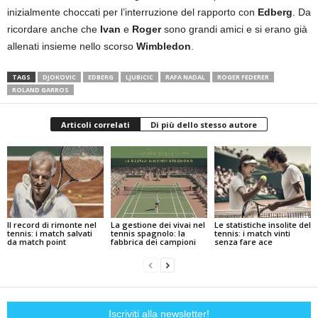
inizialmente choccati per l’interruzione del rapporto con
Edberg
. Da
ricordare anche che
Ivan
e
Roger
sono grandi amici e si erano già
allenati insieme nello scorso
Wimbledon
.
TAGS
DJOKOVIC
EDBERG
LJUBICIC
RAFA NADAL
ROGER FEDERER
ROLAND GARROS
Articoli correlati
Di più dello stesso autore
Il record di rimonte nel
La gestione dei vivai nel
Le statistiche insolite del
tennis: i match salvati
tennis spagnolo: la
tennis: i match vinti
da match point
fabbrica dei campioni
senza fare ace
Iscriviti alla newsletter!