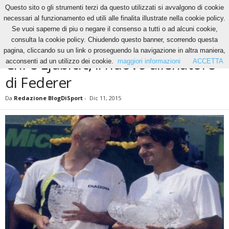
Questo sito o gli strumenti terzi da questo utilizzati si avvalgono di cookie
necessari al funzionamento ed utili alle finalita illustrate nella cookie policy.
Se vuoi saperne di piu o negare il consenso a tutti o ad alcuni cookie,
Home
Tennis
Chi è Ljubicic, il nuovo allenatore di Federer
consulta la cookie policy. Chiudendo questo banner, scorrendo questa
TENNIS
pagina, cliccando su un link o proseguendo la navigazione in altra maniera,
Chi è Ljubicic, il nuovo allenatore
acconsenti ad un utilizzo dei cookie.
maggiori informazioni
ACCETTA
di Federer
Da
Redazione BlogDiSport
-
Dic 11, 2015