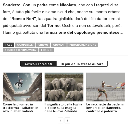
Scudetto
. Con un padre come
Nicolato
, che con i ragazzi ci sa
fare, è tutto più facile e siamo sicuri che, anche sul manto erboso
del
“Romeo Neri”
, la squadra gialloblu darà del filo da torcere ai
più quotati avversari del
Torino
. Occhio a non sottovalutarli, però.
Hanno già battuto una
formazione del capoluogo piemontese
…
TAGS
CAMPEDELLI
CHIEVO
GIOVANI
PROGRAMMAZIONE
SCUDETTO PRIMAVERA
TORINO
Articoli correlati
Di più dello stesso autore
Come la pliometria
Il significato della foglia
Le racchette da padel in
trasforma i saltatori in
di felce sulla maglia
kevlar: bilanciamento,
alto in atleti volanti
della Nuova Zelanda
controllo e potenza