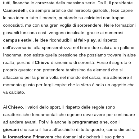
tutti, finanche le corazzate della massima serie. Da lì, il presidente
Campedelli
, da sempre artefice del miracolo gialloblu, fece capire
la sua idea a tutto il mondo, puntando su calciatori non troppo
conosciuti, ma con una gran voglia di sorprendere. Nelle formazioni
giovanili funziona così: vengono inculcate, grazie ai numerosi
campus estivi
, le idee riconducibili al
fair-play
, al rispetto
dell’avversario, alla spensieratezza nel tirare due calci a un pallone.
Insomma, non esiste quella pressione che possiamo trovare in altre
realtà, perché il
Chievo
è sinonimo di serenità. Forse il segreto è
proprio questo: non pretendere tantissimo da elementi che si
affacciano per la prima volta nel mondo del calcio, ma attendere il
momento giusto per fargli capire che la sfera è solo un oggetto che
va calciato.
Al
Chievo
, i valori dello sport, il rispetto delle regole sono
caratteristiche fondamentali che ognuno deve avere per continuare
ad andare avanti. Poi vi è anche la
programmazione
, con i
giovani
che sono il fiore all’occhiello di tutto questo, come dimostra
la
formazione Primavera
che domani si giocherà il suo primo