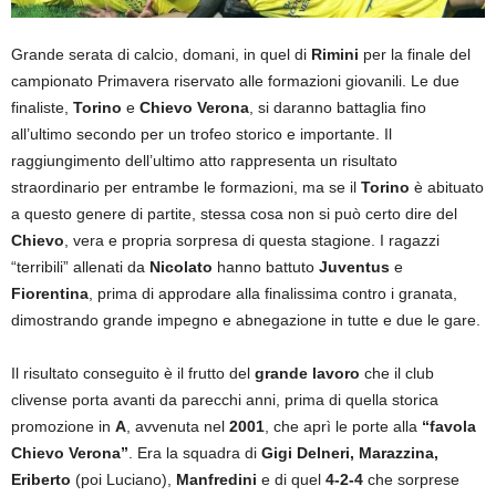
Grande serata di calcio, domani, in quel di
Rimini
per la finale del
campionato Primavera riservato alle formazioni giovanili. Le due
finaliste,
Torino
e
Chievo Verona
, si daranno battaglia fino
all’ultimo secondo per un trofeo storico e importante. Il
raggiungimento dell’ultimo atto rappresenta un risultato
straordinario per entrambe le formazioni, ma se il
Torino
è abituato
a questo genere di partite, stessa cosa non si può certo dire del
Chievo
, vera e propria sorpresa di questa stagione. I ragazzi
“terribili” allenati da
Nicolato
hanno battuto
Juventus
e
Fiorentina
, prima di approdare alla finalissima contro i granata,
dimostrando grande impegno e abnegazione in tutte e due le gare.
Il risultato conseguito è il frutto del
grande lavoro
che il club
clivense porta avanti da parecchi anni, prima di quella storica
promozione in
A
, avvenuta nel
2001
, che aprì le porte alla
“favola
Chievo Verona”
. Era la squadra di
Gigi Delneri, Marazzina,
Eriberto
(poi Luciano),
Manfredini
e di quel
4-2-4
che sorprese