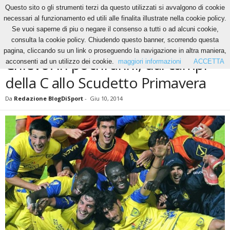
Questo sito o gli strumenti terzi da questo utilizzati si avvalgono di cookie
necessari al funzionamento ed utili alle finalita illustrate nella cookie policy.
Se vuoi saperne di piu o negare il consenso a tutti o ad alcuni cookie,
Home
News
Chievo: in pochi anni, dai campi della C allo Scudetto Primavera
consulta la cookie policy. Chiudendo questo banner, scorrendo questa
NEWS
pagina, cliccando su un link o proseguendo la navigazione in altra maniera,
Chievo: in pochi anni, dai campi
acconsenti ad un utilizzo dei cookie.
maggiori informazioni
ACCETTA
della C allo Scudetto Primavera
Da
Redazione BlogDiSport
-
Giu 10, 2014