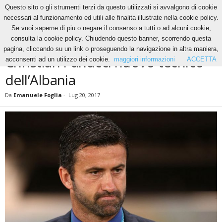
Questo sito o gli strumenti terzi da questo utilizzati si avvalgono di cookie
necessari al funzionamento ed utili alle finalita illustrate nella cookie policy.
Se vuoi saperne di piu o negare il consenso a tutti o ad alcuni cookie,
Home
Calcio
Christian Panucci nuovo tecnico dell’Albania
consulta la cookie policy. Chiudendo questo banner, scorrendo questa
CALCIO
pagina, cliccando su un link o proseguendo la navigazione in altra maniera,
Christian Panucci nuovo tecnico
acconsenti ad un utilizzo dei cookie.
maggiori informazioni
ACCETTA
dell’Albania
Da
Emanuele Foglia
-
Lug 20, 2017