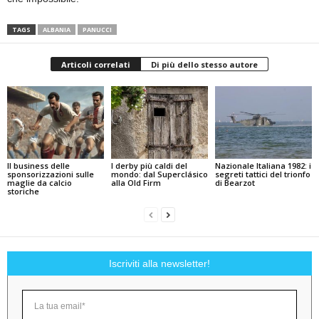
TAGS
ALBANIA
PANUCCI
Articoli correlati
Di più dello stesso autore
Il business delle
I derby più caldi del
Nazionale Italiana 1982: i
sponsorizzazioni sulle
mondo: dal Superclásico
segreti tattici del trionfo
maglie da calcio
alla Old Firm
di Bearzot
storiche
Iscriviti alla newsletter!