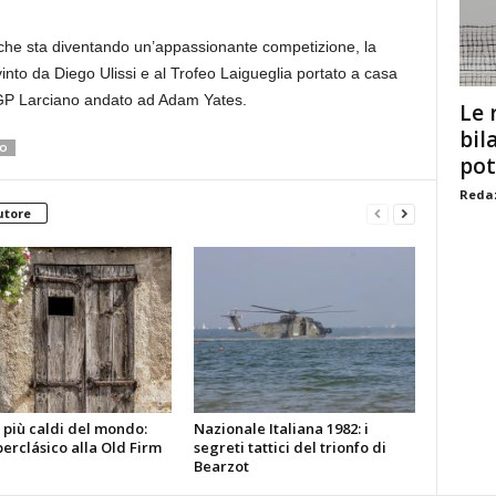
 che sta diventando un’appassionante competizione, la
into da Diego Ulissi e al Trofeo Laigueglia portato a casa
l GP Larciano andato ad Adam Yates.
Le 
bil
NO
pot
Redaz
utore
 più caldi del mondo:
Nazionale Italiana 1982: i
erclásico alla Old Firm
segreti tattici del trionfo di
Bearzot