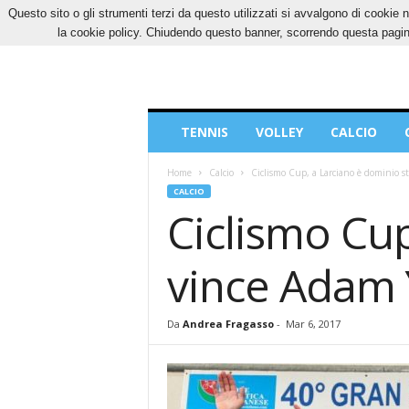
Questo sito o gli strumenti terzi da questo utilizzati si avvalgono di cookie n
VENERDÌ, 7 AGOSTO 2026
CONTATTI
COOK
la cookie policy. Chiudendo questo banner, scorrendo questa pagina
Blog
TENNIS
VOLLEY
CALCIO
di
Sport
Home
Calcio
Ciclismo Cup, a Larciano è dominio s
CALCIO
Ciclismo Cup
vince Adam 
Da
Andrea Fragasso
-
Mar 6, 2017