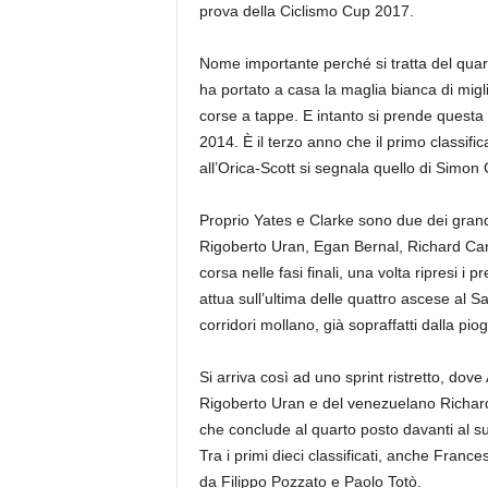
prova della Ciclismo Cup 2017.
Nome importante perché si tratta del quart
ha portato a casa la maglia bianca di migl
corse a tappe. E intanto si prende questa 
2014. È il terzo anno che il primo classific
all’Orica-Scott si segnala quello di Simon
Proprio Yates e Clarke sono due dei grand
Rigoberto Uran, Egan Bernal, Richard Car
corsa nelle fasi finali, una volta ripresi i p
attua sull’ultima delle quattro ascese al Sa
corridori mollano, già sopraffatti dalla pio
Si arriva così ad uno sprint ristretto, do
Rigoberto Uran e del venezuelano Richard
che conclude al quarto posto davanti al 
Tra i primi dieci classificati, anche Franc
da Filippo Pozzato e Paolo Totò.