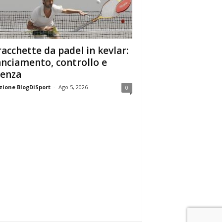
racchette da padel in kevlar:
anciamento, controllo e
enza
ione BlogDiSport
-
Ago 5, 2026
0