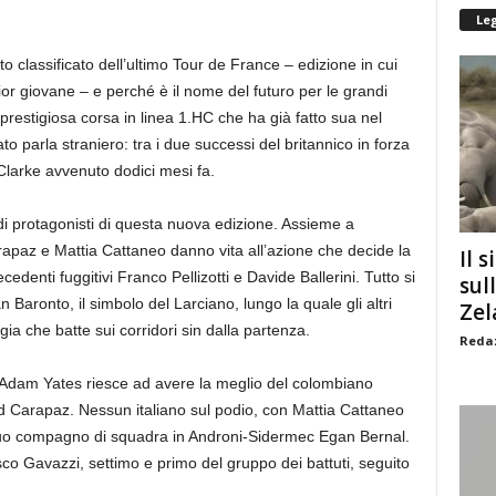
Le
o classificato dell’ultimo Tour de France – edizione in cui
ior giovane – e perché è il nome del futuro per le grandi
prestigiosa corsa in linea 1.HC che ha già fatto sua nel
ato parla straniero: tra i due successi del britannico in forza
 Clarke avvenuto dodici mesi fa.
i protagonisti di questa nuova edizione. Assieme a
apaz e Mattia Cattaneo danno vita all’azione che decide la
Il s
recedenti fuggitivi Franco Pellizotti e Davide Ballerini. Tutto si
sul
n Baronto, il simbolo del Larciano, lungo la quale gli altri
Zel
ggia che batte sui corridori sin dalla partenza.
Redaz
ve Adam Yates riesce ad avere la meglio del colombiano
 Carapaz. Nessun italiano sul podio, con Mattia Cattaneo
suo compagno di squadra in Androni-Sidermec Egan Bernal.
esco Gavazzi, settimo e primo del gruppo dei battuti, seguito