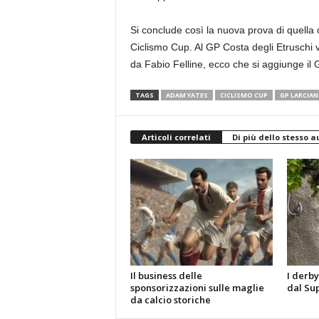
Si conclude così la nuova prova di quella
Ciclismo Cup. Al GP Costa degli Etruschi v
da Fabio Felline, ecco che si aggiunge i
TAGS
ADAM YATES
CICLISMO CUP
GP LARCIA
Articoli correlati
Di più dello stesso a
Il business delle
I derby
sponsorizzazioni sulle maglie
dal Sup
da calcio storiche