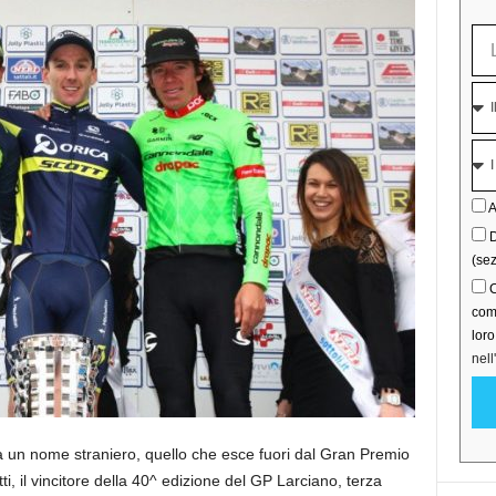
A
D
(sez
C
comu
lor
nell
un nome straniero, quello che esce fuori dal Gran Premio
ti, il vincitore della 40^ edizione del GP Larciano, terza