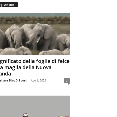
ggi Anche
ignificato della foglia di felce
la maglia della Nuova
anda
ione BlogDiSport
-
Ago 6, 2026
0