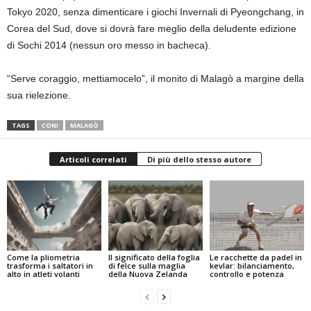
Tokyo 2020, senza dimenticare i giochi Invernali di Pyeongchang, in
Corea del Sud, dove si dovrà fare meglio della deludente edizione
di Sochi 2014 (nessun oro messo in bacheca).
“Serve coraggio, mettiamocelo”, il monito di Malagò a margine della
sua rielezione.
TAGS
CONI
MALAGÒ
Articoli correlati
Di più dello stesso autore
Come la pliometria
Il significato della foglia
Le racchette da padel in
trasforma i saltatori in
di felce sulla maglia
kevlar: bilanciamento,
alto in atleti volanti
della Nuova Zelanda
controllo e potenza