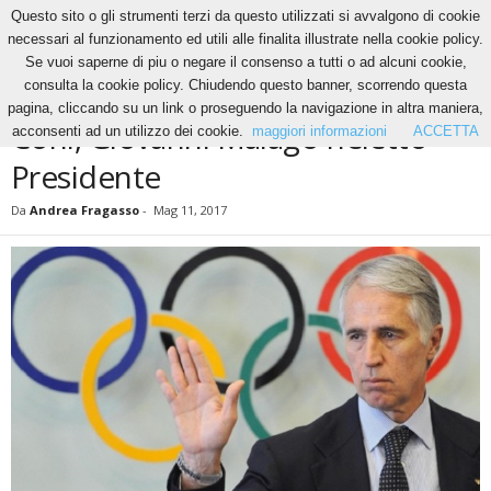
Questo sito o gli strumenti terzi da questo utilizzati si avvalgono di cookie
necessari al funzionamento ed utili alle finalita illustrate nella cookie policy.
Se vuoi saperne di piu o negare il consenso a tutti o ad alcuni cookie,
Home
News
Coni, Giovanni Malagò rieletto Presidente
consulta la cookie policy. Chiudendo questo banner, scorrendo questa
NEWS
pagina, cliccando su un link o proseguendo la navigazione in altra maniera,
Coni, Giovanni Malagò rieletto
acconsenti ad un utilizzo dei cookie.
maggiori informazioni
ACCETTA
Presidente
Da
Andrea Fragasso
-
Mag 11, 2017