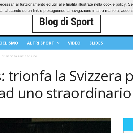
ecessari al funzionamento ed utili alle finalita illustrate nella cookie policy. 
IES
PRIVACY POLICY
, cliccando su un link o proseguendo la navigazione in altra maniera, acconse
CICLISMO
ALTRI SPORT
VIDEO
SLIDES
a prima volta grazie ad uno...
 trionfa la Svizzera 
 ad uno straordinari