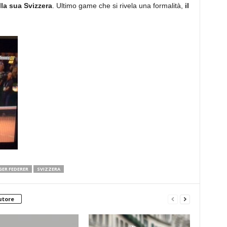
la sua Svizzera
. Ultimo game che si rivela una formalità,
il
ER FEDERER
SVIZZERA
utore