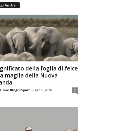
ggi Anche
ignificato della foglia di felce
la maglia della Nuova
anda
ione BlogDiSport
-
Ago 6, 2026
0