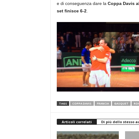
e di conseguenza dare la
Coppa Davis al
set finisce 6-2
.
TAGS
COPPA DAVIS
FRANCIA
GASQUET
ROG
Articoli correlati
Di più dello stesso a