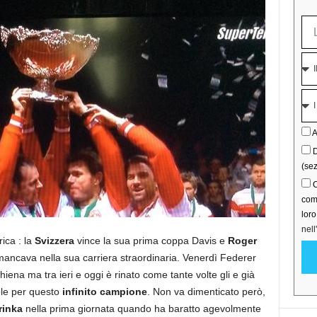
A
D
(sez
C
comu
lor
nell
ica : la
Svizzera
vince la sua prima coppa Davis e
Roger
ancava nella sua carriera straordinaria. Venerdì Federer
iena ma tra ieri e oggi è rinato come tante volte gli e già
ole per questo
infinito campione
. Non va dimenticato però,
rinka
nella prima giornata quando ha baratto agevolmente