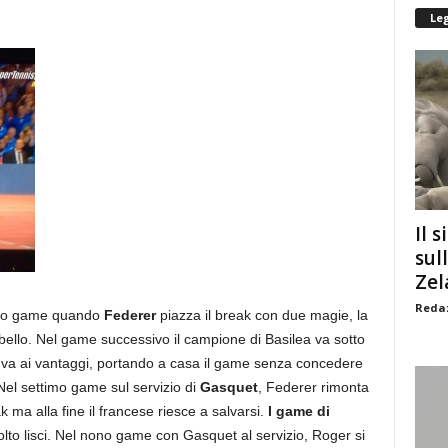
Le
Il s
sul
Zel
Redaz
terzo game quando
Federer
piazza il break con due magie, la
ello. Nel game successivo il campione di Basilea va sotto
va ai vantaggi, portando a casa il game senza concedere
Nel settimo game sul servizio di
Gasquet
, Federer rimonta
 ma alla fine il francese riesce a salvarsi.
I game di
olto lisci. Nel nono game con Gasquet al servizio, Roger si