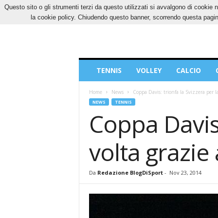
Questo sito o gli strumenti terzi da questo utilizzati si avvalgono di cookie n
VENERDÌ, 7 AGOSTO 2026
CONTATTI
COOK
la cookie policy. Chiudendo questo banner, scorrendo questa pagina
Blog
TENNIS
VOLLEY
CALCIO
di
Sport
Home
News
Coppa Davis: trionfa la Svizzera per l
NEWS
TENNIS
Coppa Davis:
volta grazie
Da
Redazione BlogDiSport
-
Nov 23, 2014