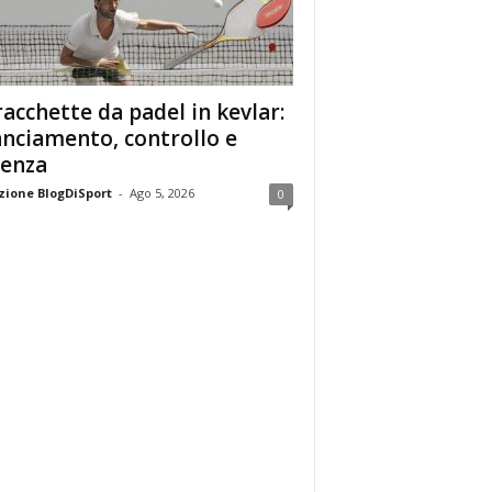
racchette da padel in kevlar:
anciamento, controllo e
enza
ione BlogDiSport
-
Ago 5, 2026
0