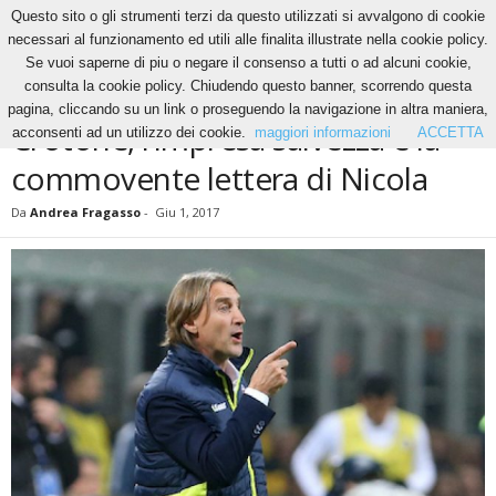
Questo sito o gli strumenti terzi da questo utilizzati si avvalgono di cookie
necessari al funzionamento ed utili alle finalita illustrate nella cookie policy.
Se vuoi saperne di piu o negare il consenso a tutti o ad alcuni cookie,
Home
Calcio
Crotone, l’impresa salvezza e la commovente lettera di Nicola
consulta la cookie policy. Chiudendo questo banner, scorrendo questa
CALCIO
pagina, cliccando su un link o proseguendo la navigazione in altra maniera,
Crotone, l’impresa salvezza e la
acconsenti ad un utilizzo dei cookie.
maggiori informazioni
ACCETTA
commovente lettera di Nicola
Da
Andrea Fragasso
-
Giu 1, 2017