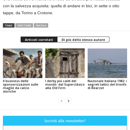
con la salvezza acquisita: quella di andare in bici, in sette o otto
tappe, da Torino a Crotone.
TAGS
CROTONE
NICOLA
Articoli correlati
Di più dello stesso autore
Il business delle
I derby più caldi del
Nazionale Italiana 1982: i
sponsorizzazioni sulle
mondo: dal Superclásico
segreti tattici del trionfo
maglie da calcio
alla Old Firm
di Bearzot
storiche
Iscriviti alla newsletter!