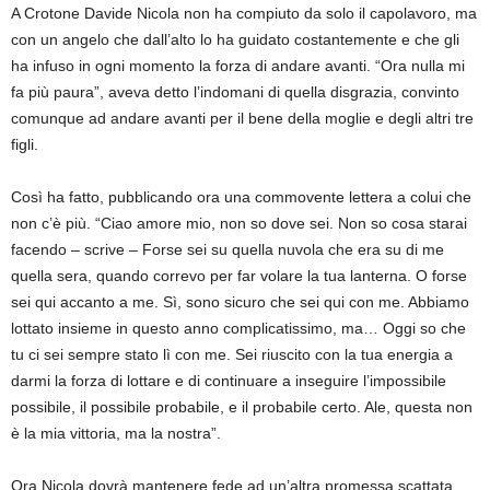
A Crotone Davide Nicola non ha compiuto da solo il capolavoro, ma
con un angelo che dall’alto lo ha guidato costantemente e che gli
ha infuso in ogni momento la forza di andare avanti. “Ora nulla mi
fa più paura”, aveva detto l’indomani di quella disgrazia, convinto
comunque ad andare avanti per il bene della moglie e degli altri tre
figli.
Così ha fatto, pubblicando ora una commovente lettera a colui che
non c’è più. “Ciao amore mio, non so dove sei. Non so cosa starai
facendo – scrive – Forse sei su quella nuvola che era su di me
quella sera, quando correvo per far volare la tua lanterna. O forse
sei qui accanto a me. Sì, sono sicuro che sei qui con me. Abbiamo
lottato insieme in questo anno complicatissimo, ma… Oggi so che
tu ci sei sempre stato lì con me. Sei riuscito con la tua energia a
darmi la forza di lottare e di continuare a inseguire l’impossibile
possibile, il possibile probabile, e il probabile certo. Ale, questa non
è la mia vittoria, ma la nostra”.
Ora Nicola dovrà mantenere fede ad un’altra promessa scattata