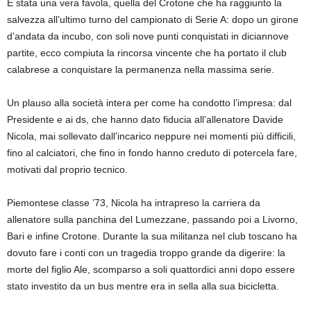
È stata una vera favola, quella del Crotone che ha raggiunto la
salvezza all’ultimo turno del campionato di Serie A: dopo un girone
d’andata da incubo, con soli nove punti conquistati in diciannove
partite, ecco compiuta la rincorsa vincente che ha portato il club
calabrese a conquistare la permanenza nella massima serie.
Un plauso alla società intera per come ha condotto l’impresa: dal
Presidente e ai ds, che hanno dato fiducia all’allenatore Davide
Nicola, mai sollevato dall’incarico neppure nei momenti più difficili,
fino al calciatori, che fino in fondo hanno creduto di potercela fare,
motivati dal proprio tecnico.
Piemontese classe ’73, Nicola ha intrapreso la carriera da
allenatore sulla panchina del Lumezzane, passando poi a Livorno,
Bari e infine Crotone. Durante la sua militanza nel club toscano ha
dovuto fare i conti con un tragedia troppo grande da digerire: la
morte del figlio Ale, scomparso a soli quattordici anni dopo essere
stato investito da un bus mentre era in sella alla sua bicicletta.