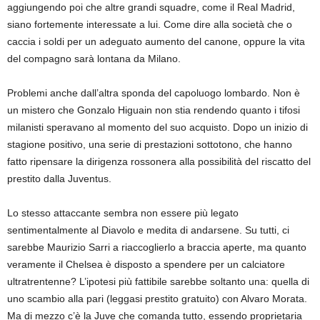
aggiungendo poi che altre grandi squadre, come il Real Madrid,
siano fortemente interessate a lui. Come dire alla società che o
caccia i soldi per un adeguato aumento del canone, oppure la vita
del compagno sarà lontana da Milano.
Problemi anche dall’altra sponda del capoluogo lombardo. Non è
un mistero che Gonzalo Higuain non stia rendendo quanto i tifosi
milanisti speravano al momento del suo acquisto. Dopo un inizio di
stagione positivo, una serie di prestazioni sottotono, che hanno
fatto ripensare la dirigenza rossonera alla possibilità del riscatto del
prestito dalla Juventus.
Lo stesso attaccante sembra non essere più legato
sentimentalmente al Diavolo e medita di andarsene. Su tutti, ci
sarebbe Maurizio Sarri a riaccoglierlo a braccia aperte, ma quanto
veramente il Chelsea è disposto a spendere per un calciatore
ultratrentenne? L’ipotesi più fattibile sarebbe soltanto una: quella di
uno scambio alla pari (leggasi prestito gratuito) con Alvaro Morata.
Ma di mezzo c’è la Juve che comanda tutto, essendo proprietaria