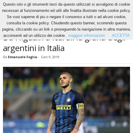
Questo sito o gli strumenti terzi da questo utilizzati si avvalgono di cookie
necessari al funzionamento ed utili alle finalita illustrate nella cookie policy.
Se vuoi saperne di piu o negare il consenso a tutti o ad alcuni cookie,
Home
Calcio
Da Higuain a Icardi: la grana degli argentini in Italia
consulta la cookie policy. Chiudendo questo banner, scorrendo questa
CALCIO
pagina, cliccando su un link o proseguendo la navigazione in altra maniera,
Da Higuain a Icardi: la grana degli
acconsenti ad un utilizzo dei cookie.
maggiori informazioni
ACCETTA
argentini in Italia
Da
Emanuele Foglia
-
Gen 9, 2019