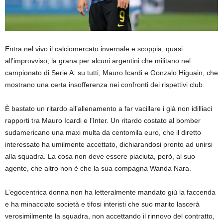
Entra nel vivo il calciomercato invernale e scoppia, quasi
all’improvviso, la grana per alcuni argentini che militano nel
campionato di Serie A: su tutti, Mauro Icardi e Gonzalo Higuain, che
mostrano una certa insofferenza nei confronti dei rispettivi club.
È bastato un ritardo all’allenamento a far vacillare i già non idilliaci
rapporti tra Mauro Icardi e l’Inter. Un ritardo costato al bomber
sudamericano una maxi multa da centomila euro, che il diretto
interessato ha umilmente accettato, dichiarandosi pronto ad unirsi
alla squadra. La cosa non deve essere piaciuta, però, al suo
agente, che altro non è che la sua compagna Wanda Nara.
L’egocentrica donna non ha letteralmente mandato giù la faccenda
e ha minacciato società e tifosi interisti che suo marito lascerà
verosimilmente la squadra, non accettando il rinnovo del contratto,