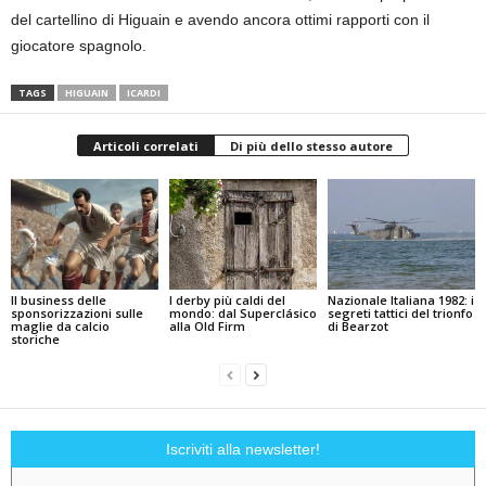
del cartellino di Higuain e avendo ancora ottimi rapporti con il
giocatore spagnolo.
TAGS
HIGUAIN
ICARDI
Articoli correlati
Di più dello stesso autore
Il business delle
I derby più caldi del
Nazionale Italiana 1982: i
sponsorizzazioni sulle
mondo: dal Superclásico
segreti tattici del trionfo
maglie da calcio
alla Old Firm
di Bearzot
storiche
Iscriviti alla newsletter!