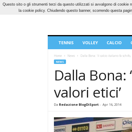
Questo sito o gli strumenti terzi da questo utilizzati si avvalgono di cookie n
SABATO, 8 AGOSTO 2026
CONTATTI
COOK
la cookie policy. Chiudendo questo banner, scorrendo questa pagina
Blog
TENNIS
VOLLEY
CALCIO
di
Sport
Home
News
Dalla Bona: ‘il calcio italiano fa schifo, 
NEWS
Dalla Bona: ‘
valori etici’
Da
Redazione BlogDiSport
-
Apr 16, 2014