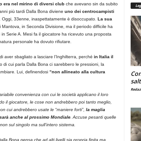
o era nel mirino di diversi club
che avevano sin da subito
Leg
anni più tardi Dalla Bona diviene
uno dei centrocampisti
. Oggi, 33enne, inaspettatamente è disoccupato.
La sua
i Mantova, in Seconda Divisione, ma il periodo difficile ha
 in Serie A. Mesi fa il giocatore ha ricevuto una proposta
atura personale ha dovuto rifiutare.
aver sbagliato a lasciare l’Inghilterra, perché
in Italia il
ifo di cui parla Dalla Bona ci sarebbero le pressioni, la
cambiare. Lui, definendosi
“non allineato alla cultura
Com
salt
Redaz
riabile convenienza con cui le società applicano il loro
do il giocatore, le cose non andrebbero poi tanto meglio,
con cui andrebbero usate le “maniere forti”,
la maglia
 sarà anche al prossimo Mondiale
. Accuse pesanti quelle
 non sul singolo ma sull’intero sistema.
la Bona pensa che ad alti livelli sia propria finita ma