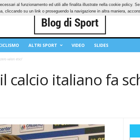
ecessari al funzionamento ed utili alle finalita illustrate nella cookie policy. 
IES
PRIVACY POLICY
, cliccando su un link o proseguendo la navigazione in altra maniera, acconse
CICLISMO
ALTRI SPORT
VIDEO
SLIDES
zero valori etici’
il calcio italiano fa sc