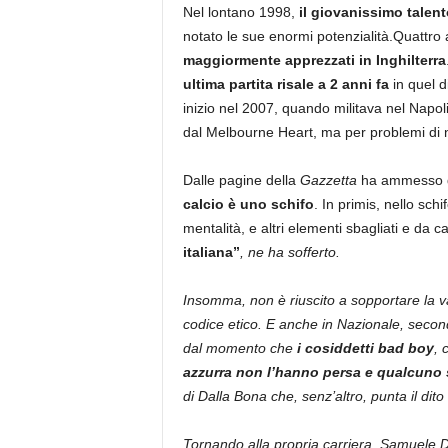
Nel lontano 1998,
il giovanissimo talent
notato le sue enormi potenzialità.Quattro 
maggiormente apprezzati in Inghilterra
ultima partita risale a 2 anni fa
in quel d
inizio nel 2007, quando militava nel Napoli
dal Melbourne Heart, ma per problemi di n
Dalle pagine della
Gazzetta
ha ammesso di 
calcio è uno schifo
. In primis, nello sch
mentalità, e altri elementi sbagliati e da 
italiana”
, ne ha sofferto.
Insomma, non è riuscito a sopportare la va
codice etico. E anche in Nazionale, secon
dal momento che
i cosiddetti bad boy
, 
azzurra non l’hanno persa e qualcuno
di Dalla Bona che, senz’altro, punta il dito
Tornando alla propria carriera, Samuele Dal