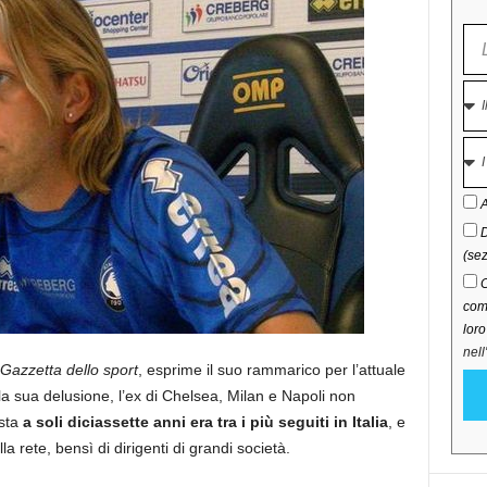
A
D
(sez
C
comu
lor
nell
Gazzetta dello sport
, esprime il suo rammarico per l’attuale
la sua delusione, l’ex di Chelsea, Milan e Napoli non
ista
a soli diciassette anni era tra i più seguiti in Italia
, e
la rete, bensì di dirigenti di grandi società.