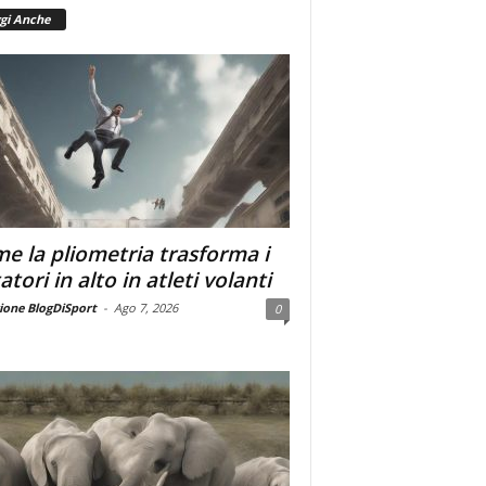
gi Anche
e la pliometria trasforma i
atori in alto in atleti volanti
ione BlogDiSport
-
Ago 7, 2026
0