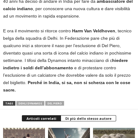
40 anni ha deciso di andare in India per fare da
ambasciatore del
calcio indiano
, per conoscere una nuova cultura e dare visibilità
ad un movimento in rapida espansione.
E ora il movimento si ritorce contro
Harm Van Veldhoven
, tecnico
belga della squadra di Delhi. In Federazione pare che più di
qualcuno inizi a storcere il naso per l’esclusione di Del Piero,
diventato quasi una sorta di icona del calcio indiano in pochissime
settimane. I tifosi della Dynamos intanto minacciano di c
hiedere
indietro i soldi dell’abbonamento
e di protestare contro
l’esclusione di un calciatore che dovrebbe valere da solo il prezzo
del biglietto.
Perché in India, si sa, non si scherza con le cose
sacre.
TAGS
DEHLI DYNAMOS
DEL PIERO
Articoli correlati
Di più dello stesso autore