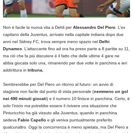
Non è facile la nuova vita a Dehli per
Alessandro Del Piero
. L’ex
capitano della Juventus, arrivato nella capitale indiana dopo due
anni nel Sidney FC, trova sempre meno spazio nel
Delhi
Dynamos
. L’attaccante fino ad ora ha preso parte a 8 partite su 11,
ma ciò che fa più discutere è il fatto che delle ultime 4 gare ne
abbia giocata solo una, rimanendo per due volte in panchina e ieri
addirittura in
tribuna.
Sembrerebbe per Del Piero un ritorno al futuro: un avvio di
stagione non facile dal punto di vista personale (
nemmeno un gol
nei 490 minuti giocati
) e il numero 10 finisce in panchina. Certo, è
solo l’inizio ma potrebbe essere il rivivere una situazione che
Pinturicchio ha già vissuto alla Juventus, quando in panchina
sedeva
Fabio Capello
e gli veniva puntualmente preferito
qualcunaltro. Oggi la concorrenza è meno spietata, ma Del Piero a