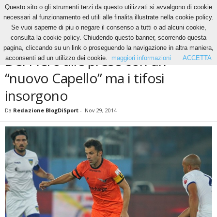
Questo sito o gli strumenti terzi da questo utilizzati si avvalgono di cookie
necessari al funzionamento ed utili alle finalita illustrate nella cookie policy.
Se vuoi saperne di piu o negare il consenso a tutti o ad alcuni cookie,
Home
News
Del Piero alle prese con un “nuovo Capello” ma i tifosi insorgono
consulta la cookie policy. Chiudendo questo banner, scorrendo questa
NEWS
pagina, cliccando su un link o proseguendo la navigazione in altra maniera,
Del Piero alle prese con un
acconsenti ad un utilizzo dei cookie.
maggiori informazioni
ACCETTA
“nuovo Capello” ma i tifosi
insorgono
Da
Redazione BlogDiSport
-
Nov 29, 2014