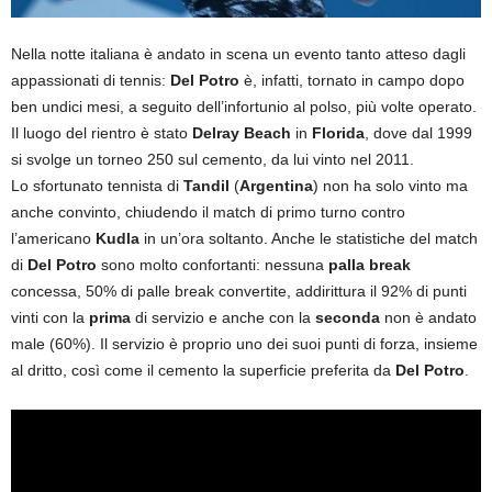
Nella notte italiana è andato in scena un evento tanto atteso dagli
appassionati di tennis:
Del Potro
è, infatti, tornato in campo dopo
ben undici mesi, a seguito dell’infortunio al polso, più volte operato.
Il luogo del rientro è stato
Delray Beach
in
Florida
, dove dal 1999
si svolge un torneo 250 sul cemento, da lui vinto nel 2011.
Lo sfortunato tennista di
Tandil
(
Argentina
) non ha solo vinto ma
anche convinto, chiudendo il match di primo turno contro
l’americano
Kudla
in un’ora soltanto. Anche le statistiche del match
di
Del Potro
sono molto confortanti: nessuna
palla break
concessa, 50% di palle break convertite, addirittura il 92% di punti
vinti con la
prima
di servizio e anche con la
seconda
non è andato
male (60%). Il servizio è proprio uno dei suoi punti di forza, insieme
al dritto, così come il cemento la superficie preferita da
Del Potro
.