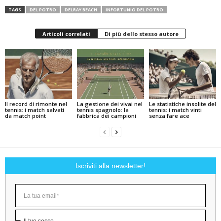
TAGS
DEL POTRO
DELRAY BEACH
INFORTUNIO DEL POTRO
Articoli correlati
Di più dello stesso autore
Il record di rimonte nel
La gestione dei vivai nel
Le statistiche insolite del
tennis: i match salvati
tennis spagnolo: la
tennis: i match vinti
da match point
fabbrica dei campioni
senza fare ace
Iscriviti alla newsletter!