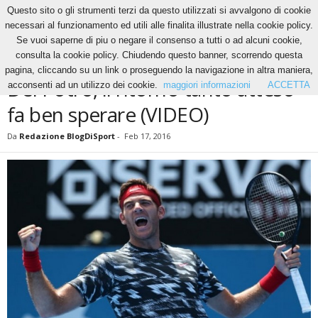
Questo sito o gli strumenti terzi da questo utilizzati si avvalgono di cookie
necessari al funzionamento ed utili alle finalita illustrate nella cookie policy.
Se vuoi saperne di piu o negare il consenso a tutti o ad alcuni cookie,
Home
Tennis
Del Potro, il ritorno tanto atteso fa ben sperare (VIDEO)
consulta la cookie policy. Chiudendo questo banner, scorrendo questa
TENNIS
pagina, cliccando su un link o proseguendo la navigazione in altra maniera,
Del Potro, il ritorno tanto atteso
acconsenti ad un utilizzo dei cookie.
maggiori informazioni
ACCETTA
fa ben sperare (VIDEO)
Da
Redazione BlogDiSport
-
Feb 17, 2016