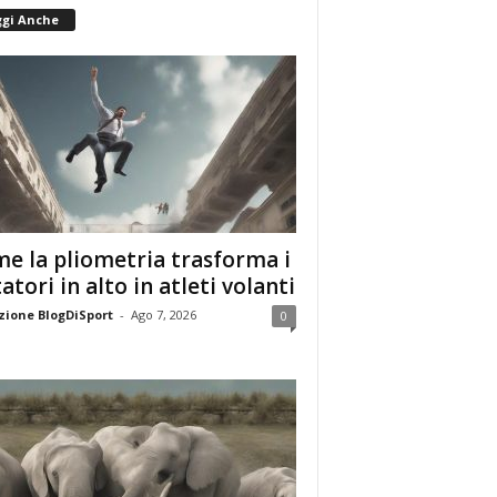
ggi Anche
e la pliometria trasforma i
tatori in alto in atleti volanti
ione BlogDiSport
-
Ago 7, 2026
0