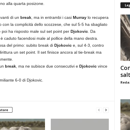
rno alla quarta posizone.
Le
vanti di un
break
, ma in entrambi i casi
Murray
lo recupera
bo con la complicità dello scozzese, che sul 5-5 ha sbagliato
poi ha risposto male sul set point per
Djokovic
. Da
 è caduto facendosi male al pollice della mano destra.
sa del primo: subito break di
Djokovic
e, sul 4-3, contro
ittura un set point. Il set finisce ancora al tie-break ma
amente.
 un
break
, ma ne subisce due consecutivi e
Djokovic
vince
Com
sal
miliante 6-0 di Djokovic.
Redaz
utore