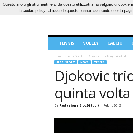
Questo sito o gli strumenti terzi da questo utilizzati si avvalgono di cookie n
SABATO, 8 AGOSTO 2026
CONTATTI
COOK
la cookie policy. Chiudendo questo banner, scorrendo questa pagina
Blog
TENNIS
VOLLEY
CALCIO
di
Sport
Home
Altri Sport
Djokovic trionfa agli Australian 
ALTRI SPORT
NEWS
TENNIS
Djokovic tri
quinta volta
Da
Redazione BlogDiSport
-
Feb 1, 2015