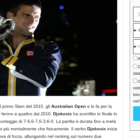
A
D
(sez
C
comu
lor
nell
l primo Slam del 2015, gli
Australian Open
e lo fa per la
r
fermo a quattro dal 2010.
Djokovic
ha sconfitto in finale lo
punteggio di 7-6,6-7,6-3,6-0. La partita è durata fino a metà
ato più mentalmente che fisicamente. Il serbo
Djokovic
inizia
ova di forza, allungando nel ranking sul numero due