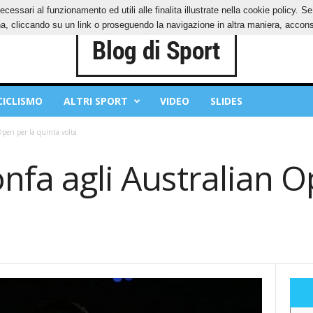
ecessari al funzionamento ed utili alle finalita illustrate nella cookie policy. 
IES
PRIVACY POLICY
, cliccando su un link o proseguendo la navigazione in altra maniera, acconse
CICLISMO
ALTRI SPORT
VIDEO
SLIDES
Open per la quinta volta
onfa agli Australian O