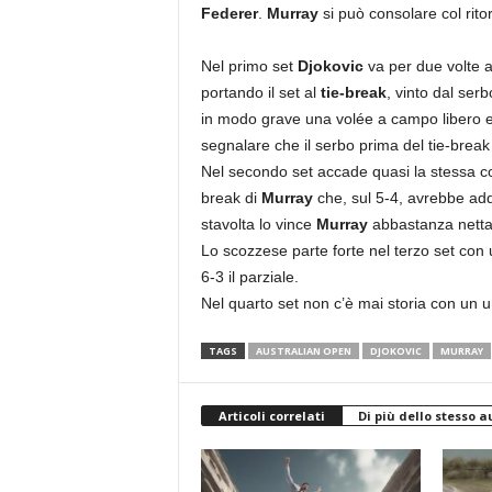
Federer
.
Murray
si può consolare col rito
Nel primo set
Djokovic
va per due volte a
portando il set al
tie-break
, vinto dal ser
in modo grave una volée a campo libero e 
segnalare che il serbo prima del tie-break
Nel secondo set accade quasi la stessa co
break di
Murray
che, sul 5-4, avrebbe addir
stavolta lo vince
Murray
abbastanza nett
Lo scozzese parte forte nel terzo set con
6-3 il parziale.
Nel quarto set non c’è mai storia con un u
TAGS
AUSTRALIAN OPEN
DJOKOVIC
MURRAY
Articoli correlati
Di più dello stesso a